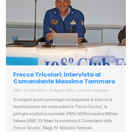
Frecce Tricolori: intervista al
Comandante Massimo Tammaro
2008
Di
admin8235
29 Agosto 2020
Lascia un commento
Si svolgerà questo pomeriggio sul lungomare di Varazze la
manifestazione che vedrà esibirsi le ‘Frecce Tricolori’, la
pattuglia acrobatica nazionale (PAN) dell’Aeronautica Militare
Italiana (AMI). SV News ha incontrato il Comandante delle
‘Frecce Tricolori’, Magg. Pil. Massimo Tammaro…