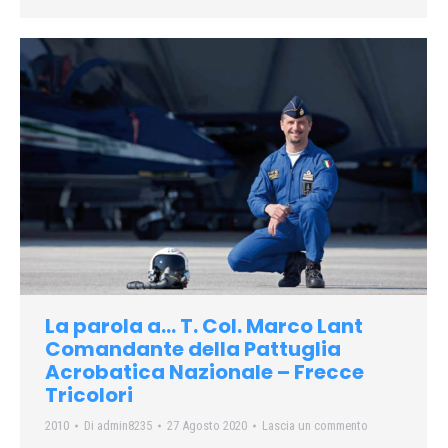
La parola a… T. Col. Marco Lant
Comandante della Pattuglia
Acrobatica Nazionale – Frecce
Tricolori
2010
Di
admin8235
27 Agosto 2020
Lascia un commento