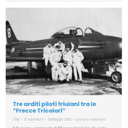
Tre arditi piloti friulani tra le
“Frecce Tricolori”
1962
Di
admin8235
28 Maggio 2020
Lascia un commento