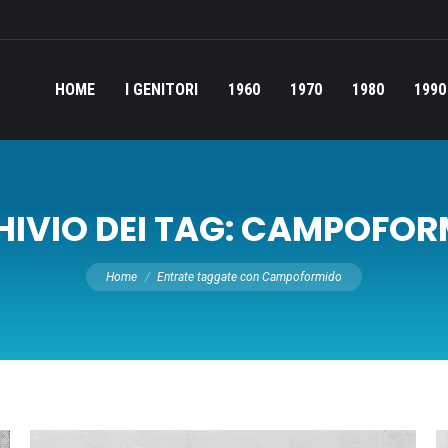
HOME
I GENITORI
1960
1970
1980
1990
IVIO DEI TAG:
CAMPOFOR
Tu sei qui:
Home
Entrate taggate con Campoformido