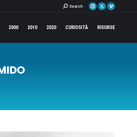
Cerca:
Search
Instagram
X
Vimeo
page
page
page
opens
opens
opens
2000
2010
2020
CURIOSITÀ
RISORSE
in
in
in
new
new
new
window
window
window
MIDO