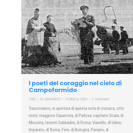
I poeti del coraggio nel cielo di
Campoformido
1961
Di
admin8235
15 Marzo 2024
2 commenti
Trascriviamo, in apertura di questa nota di cronaca, otto
nomi: maggiore Squarcina, di Padova; capitano Scala, di
Messina; tenenti Sabbadini, di Roma; Vianello, dl Udine;
Imparato, dì Roma; Ferri, di Bologna; Panario, di