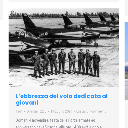
L’ebbrezza del volo dedicata al
giovani
1961
Di
admin8235
19 Luglio 2021
Lascia un commento
Domani 4 novembre, festa delle Forze armate ed
anniversario della Vittoria, alle ore 14.30 avrà luogo a