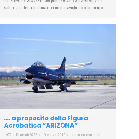
– L’arrivo da Grosseto dei primi sei « F 86 E SABRE » – Il
saluto alla terra friulana con un meraviglioso « looping »
…. a proposito della Figura
Acrobatica “ARIZONA”
1977
Di
admin8235
19 Marzo 2019
Lascia un commento