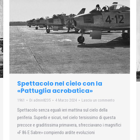
Spettacolo nel cielo con la
«Pattuglia acrobatica»
1961
Di
admin8235
4 Marzo 2024
Lascia un commento
Spettacolo senza eguali ieri mattina sul cielo della
periferia. Superbi e sicuri, nel cielo tersissimo di questa
precoce e graditissima primavera, sfrecciavano i magnifici
«F 86 E Sabre» compiendo ardite evoluzioni