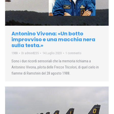
Antonino Vivona: «Un botto
improvviso e una macchia nera
sulla testa.»
1988
Di
admin8235
14 Luglio 2020
1 commento
Sono i due ricordi sensoriali che la memoria richiama a
Antonino Vivona, pilota delle Frecce Tricolori, di quel cielo in
fiamme di Ramstein del 28 agosto 1988.