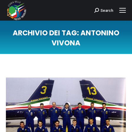
Search
Cerca:
ARCHIVIO DEI TAG:
ANTONINO
VIVONA
Tu sei qui: