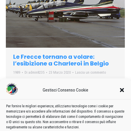
Le Frecce tornano a volare:
l’esibizione a Charleroi in Belgio
1989
Di
admin8235
23 Marzo 2020
Lascia un commento
Il drappo tricolore, disegnato dai fumogeni, riappare nel cielo
del bacino carbonifero un anno dopo la tragedia di Ramstein.
Gestisci Consenso Cookie
È la prima esibizione ufficiale delle Frecce tricolori all’estero.
La geometria perfetta delle figure solleva emozioni, c’è
Per fornire le migliori esperienze, utilizziamo tecnologie come i cookie per
qualcuno che persino porta il fazzoletto agli occhi, asciuga
memorizzare e/o accedere alle informazioni del dispositivo. Il consenso a queste
una lacrima.
tecnologie ci permetterà di elaborare dati come il comportamento di navigazione
o ID unici su questo sito. Non acconsentire o ritirare il consenso può influire
negativamente su alcune caratteristiche e funzioni.