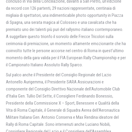
concluso in Via della Conciliazione, davanti a San Pietro, un’edizione
da record con 126 partenti, 29 nazioni rappresentate, centinaia di
migliaia di spettatori, una indimenticabile photo opportunity in Piazza
di Spagna, una serata magica al Colosseo e una cavalcata che ha
premiato uno dei talenti più puri del rallysmo italiano contemporaneo.
A suggellare questo trionfo il sorvolo delle Frecce Tricolori sulla
cerimonia di premiazione, un momento altamente emozionante che ha
coinvolto tutte le persone accorse nel centro di Roma in quest’ultimo
momento della gara valida per il FIA European Rally Championship e per
il Campionato Italiano Assoluto Rally Sparco.
Sul palco anche il Presidente del Consiglio Regionale del Lazio
Antonello Aurigemma, il Presidente SARA Assicurazioni e
componente del Consiglio Direttivo Nazionale dell’Automobile Club
d’Italia Gen. Tullio Del Sette, il Consigliere Ferdinando Bonessio,
Presidente della Commissione X – Sport, Benessere e Qualità della
Vita di Roma Capitale, il Generale di Squadra Aerea dell’Aeronautica
Militare Italiana Gen. Antonio Conserva e Max Rendina ideatore del
Rally di Roma Capitale. Sono intervenuti anche Luciano Nobili,
Consigliere Regionale del Lazio e il Consigliere dell’Assemblea