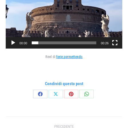
00:00
00:26
Reel di
ferie.permettendo
Condividi questo post
Condividi
Condividi
Condividi
Condividi
su
su
su
su
Facebook
X
Pinterest
WhatsApp
Naviga
PRECEDENTE