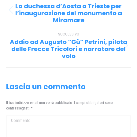
tra
La duchessa d’Aosta a Trieste per
i
l’inaugurazione del monumento a
Post
Miramare
precedente:
post
SUCCESSIVO
Addio ad Augusto “Gù” Petrini, pilota
delle Frecce Tricolori e narratore del
Prossimo
volo
post:
Lascia un commento
Il tuo indirizzo email non verrà pubblicato. I campi obbligatori sono
contrassegnati
*
Commento