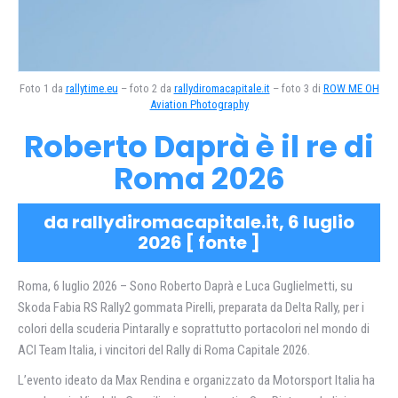
Foto 1 da
rallytime.eu
– foto 2 da
rallydiromacapitale.it
– foto 3 di
ROW ME OH
Aviation Photography
Roberto Daprà è il re di
Roma 2026
da rallydiromacapitale.it, 6 luglio
2026 [
fonte
]
Roma, 6 luglio 2026 – Sono Roberto Daprà e Luca Guglielmetti, su
Skoda Fabia RS Rally2 gommata Pirelli, preparata da Delta Rally, per i
colori della scuderia Pintarally e soprattutto portacolori nel mondo di
ACI Team Italia, i vincitori del Rally di Roma Capitale 2026.
L’evento ideato da Max Rendina e organizzato da Motorsport Italia ha