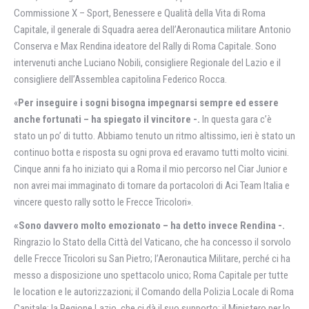
Commissione X – Sport, Benessere e Qualità della Vita di Roma
Capitale, il generale di Squadra aerea dell’Aeronautica militare Antonio
Conserva e Max Rendina ideatore del Rally di Roma Capitale. Sono
intervenuti anche Luciano Nobili, consigliere Regionale del Lazio e il
consigliere dell’Assemblea capitolina Federico Rocca.
«
Per inseguire i sogni bisogna impegnarsi sempre ed essere
anche fortunati – ha spiegato il vincitore -.
In questa gara c’è
stato un po’ di tutto. Abbiamo tenuto un ritmo altissimo, ieri è stato un
continuo botta e risposta su ogni prova ed eravamo tutti molto vicini.
Cinque anni fa ho iniziato qui a Roma il mio percorso nel Ciar Junior e
non avrei mai immaginato di tornare da portacolori di Aci Team Italia e
vincere questo rally sotto le Frecce Tricolori».
«Sono davvero molto emozionato – ha detto invece Rendina -.
Ringrazio lo Stato della Città del Vaticano, che ha concesso il sorvolo
delle Frecce Tricolori su San Pietro; l’Aeronautica Militare, perché ci ha
messo a disposizione uno spettacolo unico; Roma Capitale per tutte
le location e le autorizzazioni; il Comando della Polizia Locale di Roma
Capitale; la Regione Lazio, che ci dà il suo supporto; il Ministero per lo