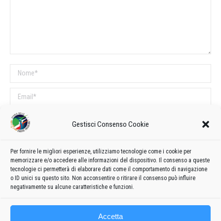
Nome *
Email *
Sito web
Gestisci Consenso Cookie
COMMENTI SUL POST
Per fornire le migliori esperienze, utilizziamo tecnologie come i cookie per
memorizzare e/o accedere alle informazioni del dispositivo. Il consenso a queste
Questo sito utilizza Akismet per ridurre lo spam.
Scopri come vengono
tecnologie ci permetterà di elaborare dati come il comportamento di navigazione
o ID unici su questo sito. Non acconsentire o ritirare il consenso può influire
elaborati i dati derivati dai commenti
.
negativamente su alcune caratteristiche e funzioni.
Accetta