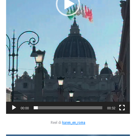
00:00
00:32
Reel di
karen_en_roma