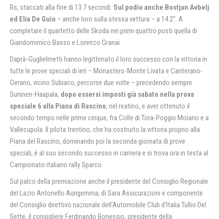
Rs, staccati alla fine di 13.7 secondi.
Sul podio anche Bostjan Avbelj
ed Elia De Guio
– anche loro sulla stessa vettura – a 14.2”. A
completare il quartetto delle Skoda nei primi quattro posti quella di
Giandomenico Basso e Lorenzo Granai.
Daprà-Guglielmetti hanno legittimato il loro successo con la vittoria in
tutte le prove speciali di ieri – Monastero-Monte Livata e Canterano-
Gerano, vicino Subiaco, percorse due volte – precedendo sempre
Suninen-Haapala,
dopo essersi imposti già sabato nella prova
speciale 6 alla Piana di Rascino
, nel reatino, e aver ottenuto il
secondo tempo nelle prime cinque, fra Colle di Tora-Poggio Moiano e a
Vallecupola. Il pilota trentino, che ha costruito la vittoria proprio alla
Piana del Rascino, dominando poi la seconda giornata di prove
speciali, è al suo secondo successo in carriera e si trova ora in testa al
Campionato italiano rally Sparco.
Sul palco della premiazione anche il presidente del Consiglio Regionale
del Lazio Antonello Aurigemma, di Sara Assicurazioni e componente
del Consiglio direttivo nazionale dell’Automobile Club d’Italia Tullio Del
Sette, il consigliere Ferdinando Bonessio, presidente della