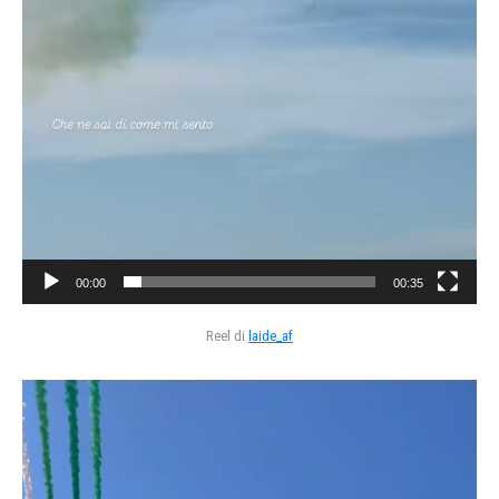
00:00
00:35
Reel di
laide_af
Video
Player