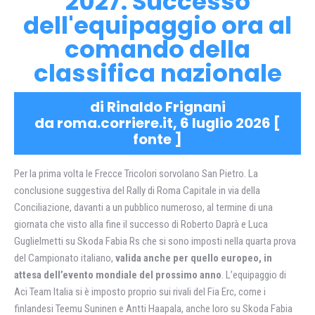
2027. Successo
dell'equipaggio ora al
comando della
classifica nazionale
di Rinaldo Frignani
da roma.corriere.it, 6 luglio 2026 [
fonte
]
Per la prima volta le Frecce Tricolori sorvolano San Pietro. La
conclusione suggestiva del Rally di Roma Capitale in via della
Conciliazione, davanti a un pubblico numeroso, al termine di una
giornata che visto alla fine il successo di Roberto Daprà e Luca
Guglielmetti su Skoda Fabia Rs che si sono imposti nella quarta prova
del Campionato italiano,
valida anche per quello europeo, in
attesa dell’evento mondiale del prossimo anno
. L’equipaggio di
Aci Team Italia si è imposto proprio sui rivali del Fia Erc, come i
finlandesi Teemu Suninen e Antti Haapala, anche loro su Skoda Fabia