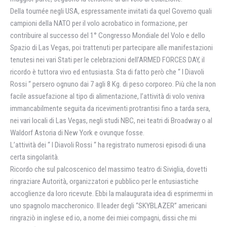
Della tournée negli USA, espressamente invitati da quel Governo quali
campioni della NATO per il volo acrobatico in formazione, per
contribuire al successo del 1° Congresso Mondiale del Volo e dello
Spazio di Las Vegas, poi trattenuti per partecipare alle manifestazioni
tenutesi nei vari Stati per le celebrazioni dell’ARMED FORCES DAY, il
ricordo è tuttora vivo ed entusiasta. Sta di fatto però che “ I Diavoli
Rossi “ persero ognuno dai 7 agli 8 Kg. di peso corporeo. Più che la non
facile assuefazione al tipo di alimentazione, l’attività di volo veniva
immancabilmente seguita da ricevimenti protrantisi fino a tarda sera,
nei vari locali di Las Vegas, negli studi NBC, nei teatri di Broadway o al
Waldorf Astoria di New York e ovunque fosse.
L’attività dei “ I Diavoli Rossi “ ha registrato numerosi episodi di una
certa singolarità.
Ricordo che sul palcoscenico del massimo teatro di Siviglia, dovetti
ringraziare Autorità, organizzatori e pubblico per le entusiastiche
accoglienze da loro ricevute. Ebbi la malaugurata idea di esprimermi in
uno spagnolo maccheronico. Il leader degli “SKYBLAZER” americani
ringraziò in inglese ed io, a nome dei miei compagni, dissi che mi