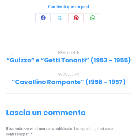
Condividi questo post
Condividi
Condividi
Condividi
Condividi
su
su
su
su
Facebook
X
Pinterest
WhatsApp
Naviga
PRECEDENTE
tra
“Guizzo” e “Getti Tonanti” (1953 – 1955)
Post
i
precedente:
SUCCESSIVO
post
“Cavallino Rampante” (1956 – 1957)
Prossimo
post:
Lascia un commento
Il tuo indirizzo email non verrà pubblicato. I campi obbligatori sono
contrassegnati
*