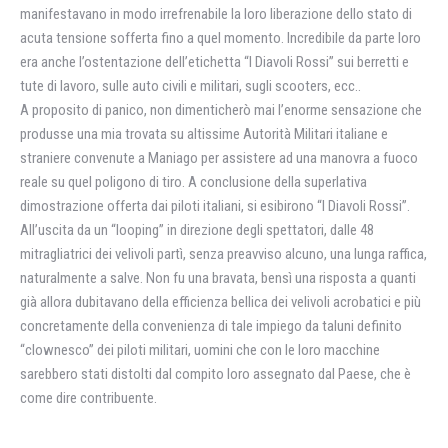
manifestavano in modo irrefrenabile la loro liberazione dello stato di
acuta tensione sofferta fino a quel momento. Incredibile da parte loro
era anche l’ostentazione dell’etichetta “I Diavoli Rossi” sui berretti e
tute di lavoro, sulle auto civili e militari, sugli scooters, ecc..
A proposito di panico, non dimenticherò mai l’enorme sensazione che
produsse una mia trovata su altissime Autorità Militari italiane e
straniere convenute a Maniago per assistere ad una manovra a fuoco
reale su quel poligono di tiro. A conclusione della superlativa
dimostrazione offerta dai piloti italiani, si esibirono “I Diavoli Rossi”.
All’uscita da un “looping” in direzione degli spettatori, dalle 48
mitragliatrici dei velivoli partì, senza preavviso alcuno, una lunga raffica,
naturalmente a salve. Non fu una bravata, bensì una risposta a quanti
già allora dubitavano della efficienza bellica dei velivoli acrobatici e più
concretamente della convenienza di tale impiego da taluni definito
“clownesco” dei piloti militari, uomini che con le loro macchine
sarebbero stati distolti dal compito loro assegnato dal Paese, che è
come dire contribuente.