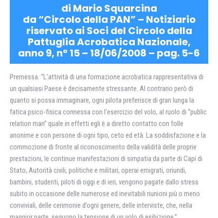
di Mario Squarcina
da “Circolo della PAN” – Notiziario
riservato ai Soci del Circolo della
Pattuglia Acrobatica Nazionale,
anno 9, n° 15 – 18/06/2008 – pag. 5-6
Premessa. “L’attività di una formazione acrobatica rappresentativa di
un qualsiasi Paese è decisamente stressante. Al contrario però di
quanto si possa immaginare, ogni pilota preferisce di gran lunga la
fatica psico-fisica connessa con l’esercizio del volo, al ruolo di “public
relation man” quale in effetti egli è a diretto contatto con folle
anonime e con persone di ogni tipo, ceto ed età. La soddisfazione e la
commozione di fronte al riconoscimento della validità delle proprie
prestazioni, le continue manifestazioni di simpatia da parte di Capi di
Stato, Autorità civili, politiche e militari, operai emigrati, oriundi,
bambini, studenti, piloti di oggi e di ieri, vengono pagate dallo stress
subito in occasione delle numerose ed inevitabili riunioni più o meno
conviviali, delle cerimonie d’ogni genere, delle interviste, che, nella
maggior parte, seguono la tensione di un volo di esibizione.”