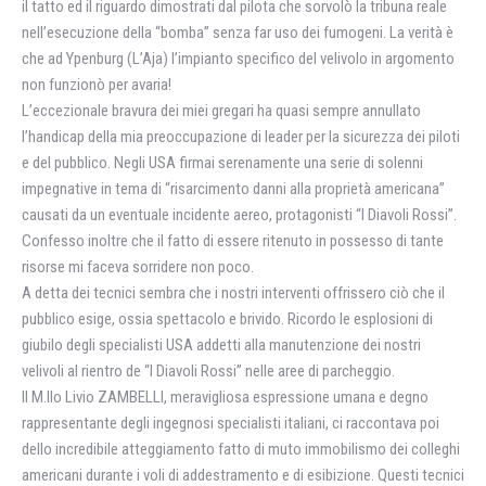
il tatto ed il riguardo dimostrati dal pilota che sorvolò la tribuna reale
nell’esecuzione della “bomba” senza far uso dei fumogeni. La verità è
che ad Ypenburg (L’Aja) l’impianto specifico del velivolo in argomento
non funzionò per avaria!
L’eccezionale bravura dei miei gregari ha quasi sempre annullato
l’handicap della mia preoccupazione di leader per la sicurezza dei piloti
e del pubblico. Negli USA firmai serenamente una serie di solenni
impegnative in tema di “risarcimento danni alla proprietà americana”
causati da un eventuale incidente aereo, protagonisti “I Diavoli Rossi”.
Confesso inoltre che il fatto di essere ritenuto in possesso di tante
risorse mi faceva sorridere non poco.
A detta dei tecnici sembra che i nostri interventi offrissero ciò che il
pubblico esige, ossia spettacolo e brivido. Ricordo le esplosioni di
giubilo degli specialisti USA addetti alla manutenzione dei nostri
velivoli al rientro de “I Diavoli Rossi” nelle aree di parcheggio.
Il M.llo Livio ZAMBELLI, meravigliosa espressione umana e degno
rappresentante degli ingegnosi specialisti italiani, ci raccontava poi
dello incredibile atteggiamento fatto di muto immobilismo dei colleghi
americani durante i voli di addestramento e di esibizione. Questi tecnici