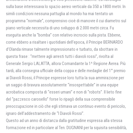
sulla base interessava lo spazio aereo verticale da 350 a 1800 metri. In
simili condizioni nessuna pattuglia al mondo ha mai tentato un
programma “normale”, comprensivo cioè di manovre il cui diametro sul
piano verticale necessita di uno sviluppo di 2.000 metri circa. Fu
eseguita anche la “bomba” con relativo incrocio sulla pista. Ebbene,
come ebbero a risaltare i quotidiani dell’epoca, il Principe BERNARDO
d’Olanda rimase talmente impressionato e turbato, da sbottare in
questa frase : “mettere agli arresti tutti i diavoli rossi”, rivolta al
Generale Sergio LALATTA, allora Comandante la 1^ Regione Aerea. Più
tardi, alla consegna ufficiale della coppa e delle medaglie del 1° premio
ai Diavoli Rossi, il Principe espresse loro tutta la sua ammirazione per
un saggio di bravura assolutamente “insospettabile” in una equipe
acrobatica composta di “esseri umani” e non di “robots”. Il lieto fine
del “pazzesco carosello” forse lo ripagò della sua comprensibile
preoccupazione in ciò che egli stimava un continuo evento di pericolo,
ignaro dell’addestramento de “I Diavoli Rossi”.
Questo ad un anno di distanza dalla gratitudine espressa alla stessa
formazione ed in particolare al Ten. DUGNANI per la squisita sensibilità,