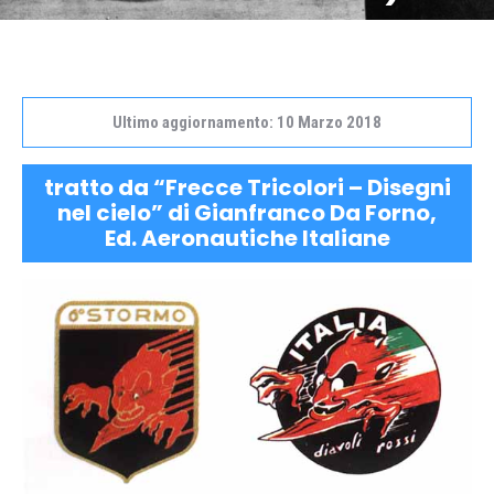
Ultimo aggiornamento: 10 Marzo 2018
tratto da “Frecce Tricolori – Disegni
nel cielo” di Gianfranco Da Forno,
Ed. Aeronautiche Italiane