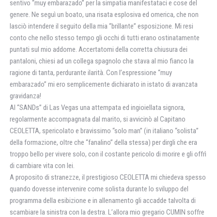
sentivo “muy embarazado” per la simpatia manifestataci e cose del
genere. Ne seguì un boato, una risata esplosiva ed omerica, che non
lasciò intendere il seguito della mia “brillante” esposizione. Mi resi
conto che nello stesso tempo gli occhi di tutti erano ostinatamente
puntati sul mio addome. Accertatomi della corretta chiusura dei
pantaloni, chiesi ad un collega spagnolo che stava al mio fianco la
ragione di tanta, perdurante ilarità. Con l’espressione “muy
embarazado” mi ero semplicemente dichiarato in istato di avanzata
gravidanza!
Al “SANDs” di Las Vegas una attempata ed ingioiellata signora,
regolarmente accompagnata dal marito, si avvicinò al Capitano
CEOLETTA, spericolato e bravissimo “solo man” (in italiano “solista”
della formazione, oltre che “fanalino” della stessa) per dirgli che era
troppo bello per vivere solo, con il costante pericolo di morire e gli offrì
di cambiare vita con lei.
A proposito di stranezze, il prestigioso CEOLETTA mi chiedeva spesso
quando dovesse intervenire come solista durante lo sviluppo del
programma della esibizione e in allenamento gli accadde talvolta di
scambiare la sinistra con la destra. L’allora mio gregario CUMIN soffre