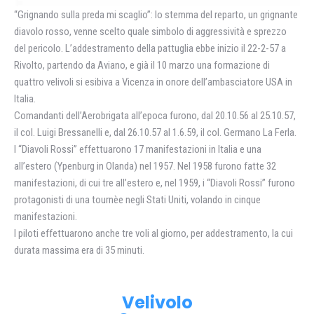
“Grignando sulla preda mi scaglio”: lo stemma del reparto, un grignante
diavolo rosso, venne scelto quale simbolo di aggressività e sprezzo
del pericolo. L’addestramento della pattuglia ebbe inizio il 22-2-57 a
Rivolto, partendo da Aviano, e già il 10 marzo una formazione di
quattro velivoli si esibiva a Vicenza in onore dell’ambasciatore USA in
Italia.
Comandanti dell’Aerobrigata all’epoca furono, dal 20.10.56 al 25.10.57,
il col. Luigi Bressanelli e, dal 26.10.57 al 1.6.59, il col. Germano La Ferla.
I “Diavoli Rossi” effettuarono 17 manifestazioni in Italia e una
all’estero (Ypenburg in Olanda) nel 1957. Nel 1958 furono fatte 32
manifestazioni, di cui tre all’estero e, nel 1959, i “Diavoli Rossi” furono
protagonisti di una tournèe negli Stati Uniti, volando in cinque
manifestazioni.
I piloti effettuarono anche tre voli al giorno, per addestramento, la cui
durata massima era di 35 minuti.
Velivolo