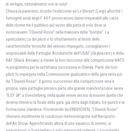
di vertigini, naturalmente non in volo!
Chiusa la parentesi, ricordo l’esibizione su Le Bierset (Liegi) allorché i
fumogeni acidi degli F. 84-F provocarono danni irreparabili alle calze
delle donne tra il pubblico più vicino alla pista di volo dove si
incrociavano “I Diavoli Rossi” nella manovra della “bomba”. La
spericolatezza dei piloti e lo sfruttamento al limite delle
caratteristiche tecniche del velivolo impiegato, consigliarono i
responsabili delle Pattuglie Acrobatiche dell’USAF (Skyblazers) e della
RAF (Black Arrows) a ritirare la loro iscrizione alla competizione NATO
in programma per la settimana successiva in Olanda. Parte dei loro
piloti fu impiegata nella Commissione giudicatrice della gara vinta poi
da “I Diavoli Rossi”. Il giorno successivo alla competizione vera e
propria, varie pattuglie presero parte alla grande manifestazione aerea
“ILSY 58” a Soesterberg, nella quale venne deciso di inserire quella che
doveva ritenersi la finale della gara, già vinta dagli italiani, tra questi e la
formazione olandese. Provenendo da EINDHOVEN, “I Diavoli Rossi”
chiesero inutilmente le condizioni meteorologiche sull’Aeroporto
dell’Air Show. Approfittando allora di uno squarcio di sereno, si
avvicinarono a Soesterberg a volo pressoché radente. La nuvolaglia