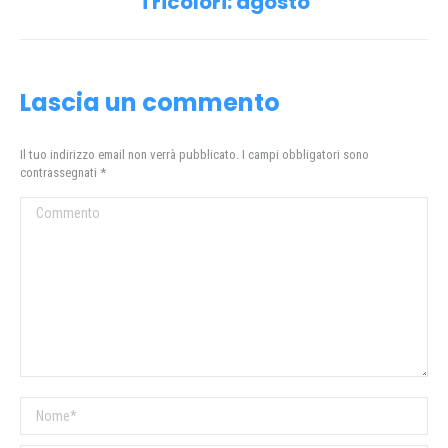
Tricolori: agosto
post:
Lascia un commento
Il tuo indirizzo email non verrà pubblicato. I campi obbligatori sono
contrassegnati
*
Commento
Nome *