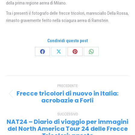
della prima regione aerea dì Milano.
Tra i presenti il fotografo delle frecce tricolori, maresciallo Della Rossa,
rimasto gravemente ferito nella sciagura aerea di Ramstein.
Condividi questo post
Condividi
Condividi
Condividi
Condividi
su
su
su
su
Facebook
X
Pinterest
WhatsApp
Naviga
PRECEDENTE
tra
Frecce tricolori di nuovo in Italia:
Post
i
acrobazie a Forlì
precedente:
post
SUCCESSIVO
NAT24 – Diario di viaggio per immagini
del North America Tour 24 delle Frecce
Prossimo