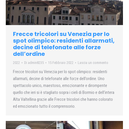
Frecce tricolori su Venezia per lo
spot olimpico: residenti allarmati,
decine di telefonate alle forze
dell’ordine
2022
Di
admin8235
15 Febbraio 2022
Lascia un commento
Frecce tricolori su Venezia per lo spot olimpico: residenti
allarmati, decine di telefonate alle forze dell’ordine. Uno
spettacolo unico, maestoso, emozionante e dirompente
quello che ieri si è stagliato sopra i cieli di Bormio e dell’intera
Alta Valtellina grazie alle Frecce tricolori che hanno colorato
ed emozionato tutto il comprensorio.