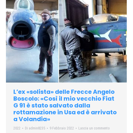
L’ex «solista» delle Frecce Angelo
Boscolo: «Così il mio vecchio Fiat
G 91 è stato salvato dalla
rottamazione in Usa ed è arrivato
a Volandia»
2022
Di
admin8235
9 Febbraio 2022
Lascia un commento