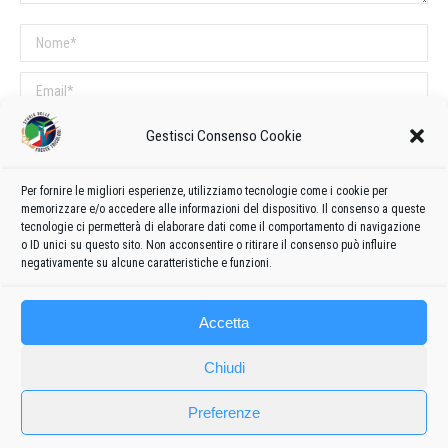
Nome *
Email *
Sito web
Gestisci Consenso Cookie
Per fornire le migliori esperienze, utilizziamo tecnologie come i cookie per
COMMENTI SUL POST
memorizzare e/o accedere alle informazioni del dispositivo. Il consenso a queste
tecnologie ci permetterà di elaborare dati come il comportamento di navigazione
Questo sito utilizza Akismet per ridurre lo spam.
Scopri come vengono
o ID unici su questo sito. Non acconsentire o ritirare il consenso può influire
elaborati i dati derivati dai commenti
.
negativamente su alcune caratteristiche e funzioni.
Accetta
Chiudi
Preferenze