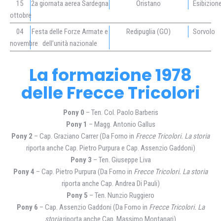
15
2a giornata aerea Sardegna
Oristano
Esibizion
ottobre
04
Festa delle Forze Armate e
Redipuglia (GO)
Sorvolo
novembre
dell’unità nazionale
La formazione 1978
delle Frecce Tricolori
Pony 0
– Ten. Col. Paolo Barberis
Pony 1
– Magg. Antonio Gallus
Pony 2
– Cap. Graziano Carrer (Da Forno in
Frecce Tricolori. La storia
riporta anche Cap. Pietro Purpura e Cap. Assenzio Gaddoni)
Pony 3
– Ten. Giuseppe Liva
Pony 4
– Cap. Pietro Purpura (Da Forno in
Frecce Tricolori. La storia
riporta anche Cap. Andrea Di Pauli)
Pony 5
– Ten. Nunzio Ruggiero
Pony 6
– Cap. Assenzio Gaddoni (Da Forno in
Frecce Tricolori. La
storia
riporta anche Cap. Massimo Montanari)