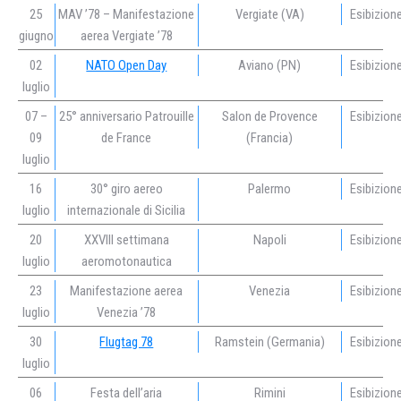
25
MAV ’78 – Manifestazione
Vergiate (VA)
Esibizion
giugno
aerea Vergiate ’78
02
NATO Open Day
Aviano (PN)
Esibizion
luglio
07 –
25° anniversario Patrouille
Salon de Provence
Esibizion
09
de France
(Francia)
luglio
16
30° giro aereo
Palermo
Esibizion
luglio
internazionale di Sicilia
20
XXVIII settimana
Napoli
Esibizion
luglio
aeromotonautica
23
Manifestazione aerea
Venezia
Esibizion
luglio
Venezia ’78
30
Flugtag 78
Ramstein (Germania)
Esibizion
luglio
06
Festa dell’aria
Rimini
Esibizion