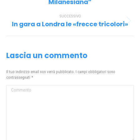
i
Milanesiana”
precedente:
post
SUCCESSIVO
In gara a Londra le «frecce tricolori»
Prossimo
post:
Lascia un commento
Il tuo indirizzo email non verrà pubblicato. I campi obbligatori sono
contrassegnati
*
Commento