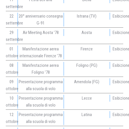
settembre
22
20° anniversario consegna
Istrana (TV)
Esibizion
settembre
G-91
29
Air Meeting Aosta ’78
Aosta
Esibizion
settembre
01
Manifestazione aerea
Firenze
Esibizion
ottobre
internazionale Firenze ’78
08
Manifestazione aerea
Foligno (PG)
Esibizion
ottobre
Foligno ’78
09
Presentazione programma
Amendola (FG)
Esibizion
ottobre
alla scuola di volo
10
Presentazione programma
Lecce
Esibizion
ottobre
alla scuola di volo
12
Presentazione programma
Latina
Esibizion
ottobre
alla scuola di volo