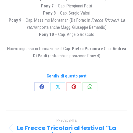
Pony 7
– Cap. Piergianni Petri
Pony 8
– Cap. Sergio Valori
Pony 9
– Cap. Massimo Montanari (Da Forno in
Frecce Tricolori. La
storia
riporta anche Magg. Giuseppe Bernardis)
Pony 10
– Cap. Angelo Boscolo
Nuovo ingresso in formazione: il Cap.
Pietro Purpura
e Cap.
Andrea
Di Pauli
(entrambi in posizione Pony 4)
Condividi questo post
Condividi
Condividi
Condividi
Condividi
su
su
su
su
Facebook
X
Pinterest
WhatsApp
Naviga
PRECEDENTE
tra
Le Frecce Tricolori al festival “La
Post