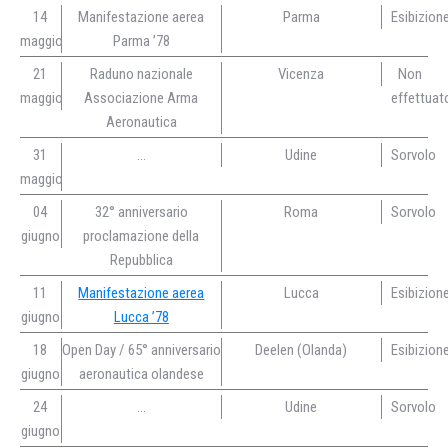
14
Manifestazione aerea
Parma
Esibizion
maggio
Parma ’78
21
Raduno nazionale
Vicenza
Non
maggio
Associazione Arma
effettuat
Aeronautica
31
…
Udine
Sorvolo
maggio
04
32° anniversario
Roma
Sorvolo
giugno
proclamazione della
Repubblica
11
Manifestazione aerea
Lucca
Esibizion
giugno
Lucca ’78
18
Open Day / 65° anniversario
Deelen (Olanda)
Esibizion
giugno
aeronautica olandese
24
…
Udine
Sorvolo
giugno