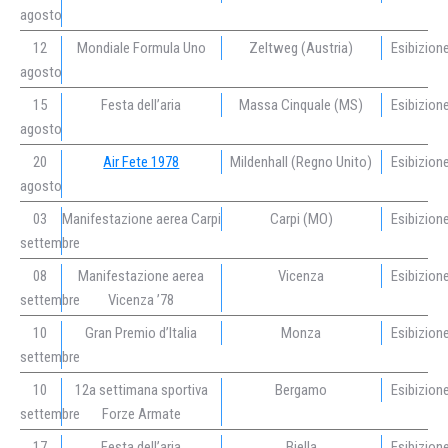
agosto
12
Mondiale Formula Uno
Zeltweg (Austria)
Esibizion
agosto
15
Festa dell’aria
Massa Cinquale (MS)
Esibizion
agosto
20
Air Fete 1978
Mildenhall (Regno Unito)
Esibizion
agosto
03
Manifestazione aerea Carpi
Carpi (MO)
Esibizion
settembre
08
Manifestazione aerea
Vicenza
Esibizion
settembre
Vicenza ’78
10
Gran Premio d’Italia
Monza
Esibizion
settembre
10
12a settimana sportiva
Bergamo
Esibizion
settembre
Forze Armate
17
Festa dell’aria
Biella
Esibizion