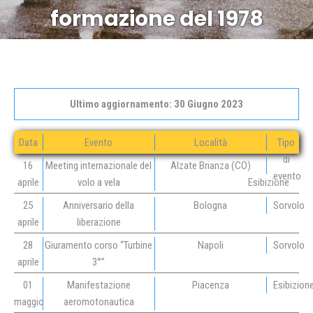
formazione del 1978
Ultimo aggiornamento: 30 Giugno 2023
Data
Evento
Località
Tipo
di
16
Meeting internazionale del
Alzate Brianza (CO)
evento
aprile
volo a vela
Esibizione
25
Anniversario della
Bologna
Sorvolo
aprile
liberazione
28
Giuramento corso “Turbine
Napoli
Sorvolo
aprile
3°”
01
Manifestazione
Piacenza
Esibizion
maggio
aeromotonautica