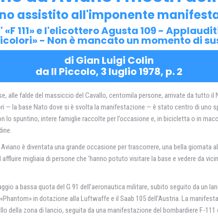
o assistito all'imponente manifest
, l' «F 111» e l'elicottero Agusta 109 - Appla
ricolori» - Non è mancato un momento di sus
di Gian Luigi Colin
da Il Piccolo, 3 luglio 1978, p. 2
le falde del massiccio del Cavallo, centomila persone, arrivate da tutto il Nor
ri — la base Nato dove si è svolta la manifestazione — è stato centro di uno spe
n lo spuntino, intere famiglie raccolte per l’occasione e, in bicicletta o in macch
dine.
Aviano è diventata una grande occasione per trascorrere, una bella giornata al
affluire migliaia di persone che ‘hanno potuto visitare la base e vedere da vicino
aggio a bassa quota del G 91 dell’aeronautica militare, subito seguito da un lanc
i, il «Phantom» in dotazione alla Luftwaffe e il Saab 105 dell’Austria. La manifest
llo della zona di lancio, seguita da una manifestazione del bombardiere F-111 de