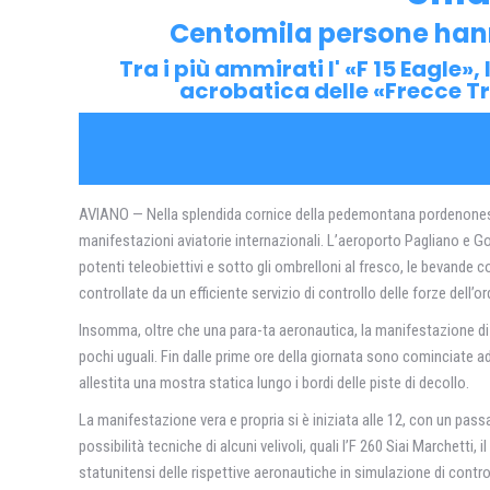
Centomila persone hann
Tra i più ammirati l' «F 15 Eagle»
acrobatica delle «Frecce T
AVIANO — Nella splendida cornice della pedemontana pordenonese, al
manifestazioni aviatorie internazionali. L’aeroporto Pagliano e Go
potenti teleobiettivi e sotto gli ombrelloni al fresco, le bevande co
controllate da un efficiente servizio di controllo delle forze dell’or
Insomma, oltre che una para-ta aeronautica, la manifestazione di 
pochi uguali. Fin dalle prime ore della giornata sono cominciate ad 
allestita una mostra statica lungo i bordi delle piste di decollo.
La manifestazione vera e propria si è iniziata alle 12, con un pass
possibilità tecniche di alcuni velivoli, quali l’F 260 Siai Marchett
statunitensi delle rispettive aeronautiche in simulazione di contro