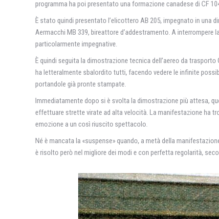
programma ha poi presentato una formazione canadese di CF 104,
È stato quindi presentato l’elicottero AB 205, impegnato in una d
Aermacchi MB 339, bireattore d’addestramento. A interrompere la
particolarmente impegnative.
È quindi seguita la dimostrazione tecnica dell’aereo da trasporto G
ha letteralmente sbalordito tutti, facendo vedere le infinite possi
portandole già pronte stampate.
Immediatamente dopo si è svolta la dimostrazione più attesa, que
effettuare strette virate ad alta velocità. La manifestazione ha t
emozione a un così riuscito spettacolo.
Né è mancata la «suspense» quando, a metà della manifestazione, i 
è risolto però nel migliore dei modi e con perfetta regolarità, seco