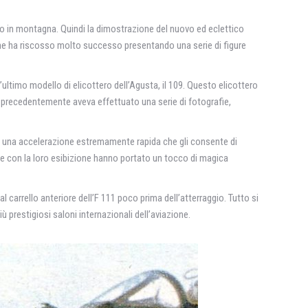
nto in montagna. Quindi la dimostrazione del nuovo ed eclettico
he ha riscosso molto successo presentando una serie di figure
ultimo modello di elicottero dell’Agusta, il 109. Questo elicottero
che precedentemente aveva effettuato una serie di fotografie,
 e una accelerazione estremamente rapida che gli consente di
che con la loro esibizione hanno portato un tocco di magica
carrello anteriore dell’F 111 poco prima dell’atterraggio. Tutto si
ù prestigiosi saloni internazionali dell’aviazione.