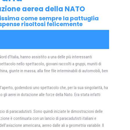
azione aerea della NATO
uditissima come sempre la pattuglia
pense risoltosi felicemente
d d’Italia, hanno assistito a una delle più interessanti
ttacolo nello spettacolo, giovani raccolti a gruppi, muniti di
ina, giunte in massa; alla fine file interminabili di automobili, ben
l’aperto, godendosi uno spettacolo che, per la sua singolarità, ha
 gli aerei in dotazione alle forze della Nato. Era stata infatti
io di paracadutisti. Sono quindi iniziate le dimostrazioni delle
azione è continuata con un lancio di paracadutisti italiani e
ll’aviazione americana, aereo dalle ali a geometria variabile. Il