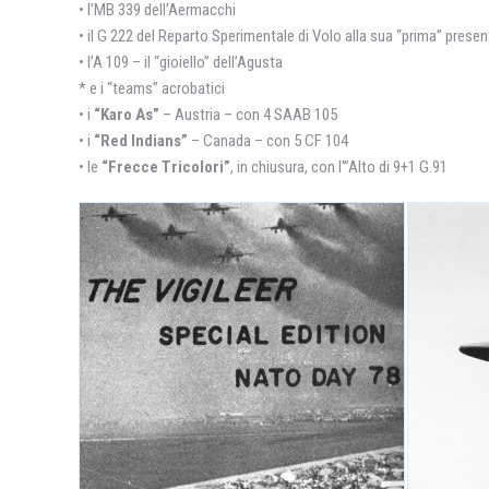
• l’MB 339 dell’Aermacchi
• il G 222 del Reparto Sperimentale di Volo alla sua “prima” pres
• l’A 109 – il “gioiello” dell’Agusta
* e i “teams” acrobatici
• i
“Karo As”
– Austria – con 4 SAAB 105
• i
“Red Indians”
– Canada – con 5 CF 104
• le
“Frecce Tricolori”
, in chiusura, con l'”Alto di 9+1 G.91