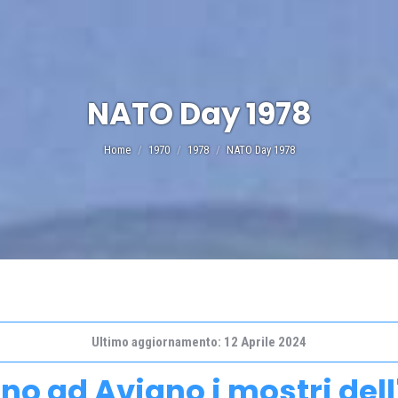
NATO Day 1978
Tu sei qui:
Home
1970
1978
NATO Day 1978
Ultimo aggiornamento: 12 Aprile 2024
ano ad Aviano i mostri dell