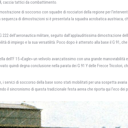
 caccia tattici da combattimento.
imostrazione di soccorso con squadre di rocciatori della regione per l’interve
 sequenza di dimostrazioni si è presentata la squadra acrobatica austriaca, c
 222 dell’aeronautica militare, seguito dall’applauditissima dimostrazione dell’
bilità di impiego e la sua versatilità. Poco dopo è atterrato alla base il G 91, 
lla dell’F 15 «Eagle» un velivolo avanzatissimo con una grande manovrabilità
rovato quindi degna conclusione nella parata dei G 91 Y delle Frecce Tricolori, 
servizi di soccorso della base sono stati mobilitati per una sospetta avaria al 
ndo il sincronismo di questa tradizionale festa aerea che riporta qui l’eco dei pi