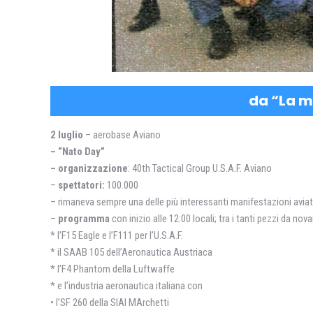
da “La m
2 luglio
– aerobase Aviano
– “Nato Day”
– organizzazione
: 40th Tactical Group U.S.A.F. Aviano
–
spettatori:
100.000
– rimaneva sempre una delle più interessanti manifestazioni aviat
–
programma
con inizio alle 12:00 locali; tra i tanti pezzi da nov
* l’F15 Eagle e l’F111 per l’U.S.A.F.
* il SAAB 105 dell’Aeronautica Austriaca
* l’F4 Phantom della Luftwaffe
* e l’industria aeronautica italiana con
• l’SF 260 della SIAI MArchetti