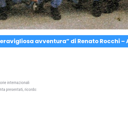
eravigliosa avventura” di Renato Rocchi – A
orie internazionali
anta presentati, ricordo: