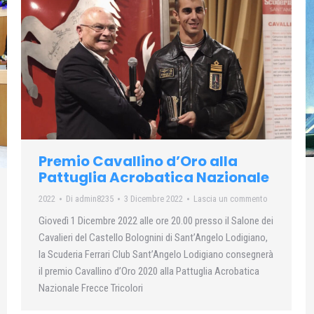
Premio Cavallino d’Oro alla
Pattuglia Acrobatica Nazionale
2022
Di
admin8235
3 Dicembre 2022
Lascia un commento
Giovedì 1 Dicembre 2022 alle ore 20.00 presso il Salone dei
Cavalieri del Castello Bolognini di Sant’Angelo Lodigiano,
la Scuderia Ferrari Club Sant’Angelo Lodigiano consegnerà
il premio Cavallino d’Oro 2020 alla Pattuglia Acrobatica
Nazionale Frecce Tricolori