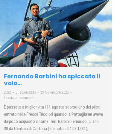
Fernando Barbini ha spiccato il
volo…
2022
Di
admin8235
29 Novembre 2022
Lascia un commento
È passato a miglior vita l’11 agosto scorso uno dei piloti
entrato nelle Frecce Tricolori quando la Pattuglia ne aveva
da poco acquisito il nome: Ten. Barbini Fernando, di anni
30 da Centoia di Cortona (era nato il 04.08.1931),