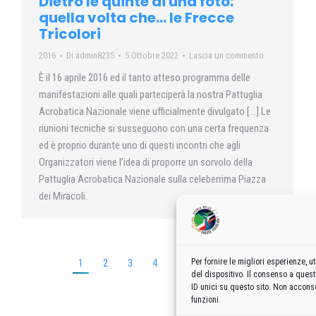
Dietro le quinte di una foto:
quella volta che… le Frecce
Tricolori
2016
Di
admin8235
5 Ottobre 2022
Lascia un commento
È il 16 aprile 2016 ed il tanto atteso programma delle
manifestazioni alle quali parteciperà la nostra Pattuglia
Acrobatica Nazionale viene ufficialmente divulgato […] Le
riunioni tecniche si susseguono con una certa frequenza
ed è proprio durante uno di questi incontri che agli
Organizzatori viene l’idea di proporre un sorvolo della
Pattuglia Acrobatica Nazionale sulla celeberrima Piazza
dei Miracoli.
Per fornire le migliori esperienze,
1
2
3
4
5
…
10
→
del dispositivo. Il consenso a ques
ID unici su questo sito. Non acconse
funzioni.