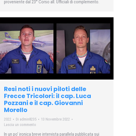
proveniente dal 23° Corso all. Ufficiali di complemento.
Resi noti i nuovi piloti delle
Frecce Tricolori: il cap. Luca
Pozzani e il cap. Giovanni
Morello
2022
Di
admin8235
13 Novembre 2022
Lascia un commento
In un po’ ironica breve intervista parallela pubblicata sui