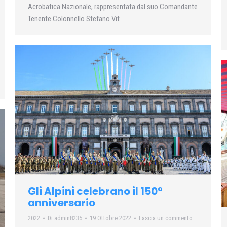
Acrobatica Nazionale, rappresentata dal suo Comandante
Tenente Colonnello Stefano Vit
Gli Alpini celebrano il 150°
anniversario
2022
Di
admin8235
19 Ottobre 2022
Lascia un commento