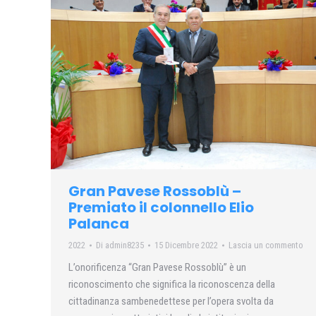
Gran Pavese Rossoblù –
Premiato il colonnello Elio
Palanca
2022
Di
admin8235
15 Dicembre 2022
Lascia un commento
L’onorificenza “Gran Pavese Rossoblù” è un
riconoscimento che significa la riconoscenza della
cittadinanza sambenedettese per l’opera svolta da