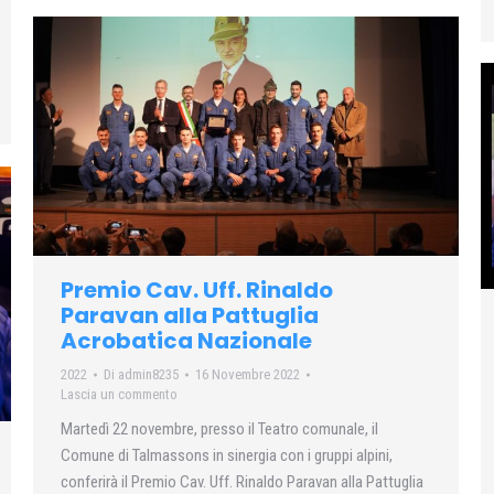
Premio Cav. Uff. Rinaldo
Paravan alla Pattuglia
Acrobatica Nazionale
2022
Di
admin8235
16 Novembre 2022
Lascia un commento
Martedì 22 novembre, presso il Teatro comunale, il
Comune di Talmassons in sinergia con i gruppi alpini,
conferirà il Premio Cav. Uff. Rinaldo Paravan alla Pattuglia