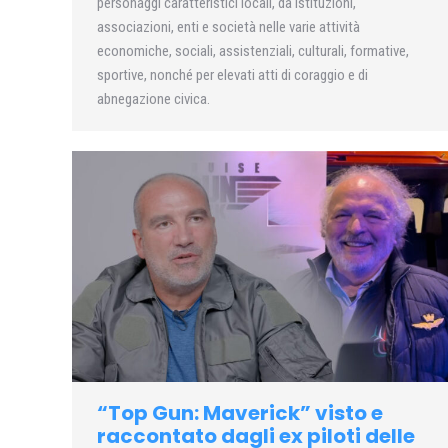
personaggi caratteristici locali, da istituzioni,
associazioni, enti e società nelle varie attività
economiche, sociali, assistenziali, culturali, formative,
sportive, nonché per elevati atti di coraggio e di
abnegazione civica.
“Top Gun: Maverick” visto e
raccontato dagli ex piloti delle