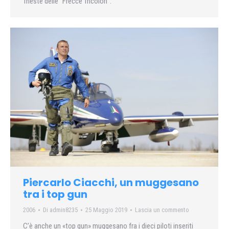
Trieste delle “Frecce Tricolori”.
Piercarlo Ciacchi, un muggesano
tra i top gun
2006
Di
admin8235
25 Maggio 2019
Lascia un commento
C’è anche un «top gun» muggesano fra i dieci piloti inseriti