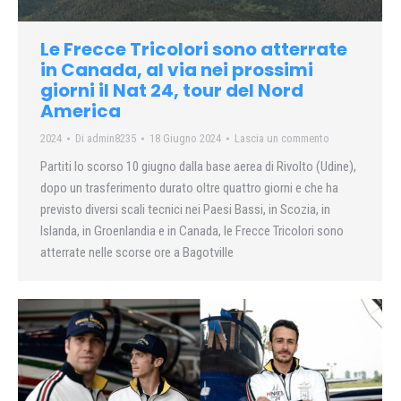
Le Frecce Tricolori sono atterrate
in Canada, al via nei prossimi
giorni il Nat 24, tour del Nord
America
2024
Di
admin8235
18 Giugno 2024
Lascia un commento
Partiti lo scorso 10 giugno dalla base aerea di Rivolto (Udine),
dopo un trasferimento durato oltre quattro giorni e che ha
previsto diversi scali tecnici nei Paesi Bassi, in Scozia, in
Islanda, in Groenlandia e in Canada, le Frecce Tricolori sono
atterrate nelle scorse ore a Bagotville