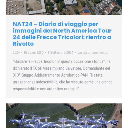
NAT24 – Diario di viaggio per
immagini del North America Tour
24 delle Frecce Tricolori: rientro a
Rivolto
2024
Di
admin8235
8 Settembre 2024
Lascia un commento
“Guidare le Frecce Tricolori in questa occasione storica”, ha
dichiarato il T.Col. Massimiliano Salvatore, Comandante del
313° Gruppo Addestramento Acrobatico PAN, “è stata
un’esperienza indescrivibile, che ho vissuto come una grande
responsabilità e con autentico orgoglio”