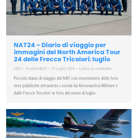
NAT24 – Diario di viaggio per
immagini del North America Tour
24 delle Frecce Tricolori: luglio
2024
Di
admin8235
23 Luglio 2024
Lascia un commento
Piccolo diario di viaggio del NAT con inserimento delle foto
rese pubbliche attraverso i social da Aeronautica Militare e
dalle Frecce Tricolori: le foto del mese di luglio