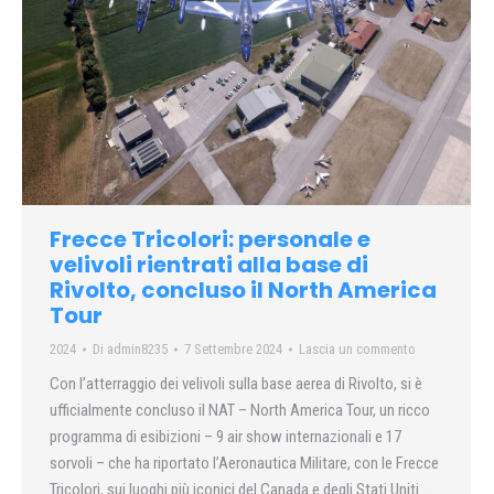
Frecce Tricolori: personale e
velivoli rientrati alla base di
Rivolto, concluso il North America
Tour
2024
Di
admin8235
7 Settembre 2024
Lascia un commento
Con l’atterraggio dei velivoli sulla base aerea di Rivolto, si è
ufficialmente concluso il NAT – North America Tour, un ricco
programma di esibizioni – 9 air show internazionali e 17
sorvoli – che ha riportato l’Aeronautica Militare, con le Frecce
Tricolori, sui luoghi più iconici del Canada e degli Stati Uniti…