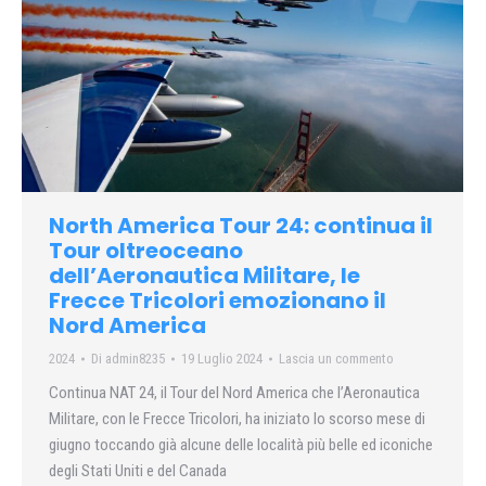
North America Tour 24: continua il
Tour oltreoceano
dell’Aeronautica Militare, le
Frecce Tricolori emozionano il
Nord America
2024
Di
admin8235
19 Luglio 2024
Lascia un commento
Continua NAT 24, il Tour del Nord America che l’Aeronautica
Militare, con le Frecce Tricolori, ha iniziato lo scorso mese di
giugno toccando già alcune delle località più belle ed iconiche
degli Stati Uniti e del Canada