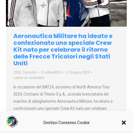
Aeronautica Militare ha ideato e
confezionato uno speciale Crew
Kit nato per celebrare il ritorno
delle Frecce Tricolori negli Stati
Uniti
2024
,
Curiosità
Di
admin8235
17 Giugno 2024
Lascia un commento
In occasione del NAT24, acronimo di North America Tour
2024, Cristiano di Thiene S.p.A., azienda licenziataria del
marchio di abbigliamento Aeronautica Militare, ha ideato e
confezionato uno speciale Crew Kit nato per celebrare
questo ritorno e pensato per accompagnare i piloti durante la
loro epica avventura nelle affascinanti terre del continente
Gestisci Consenso Cookie
americano