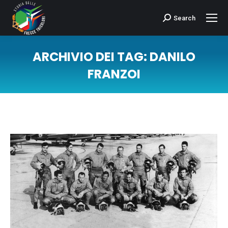
Search
Cerca:
ARCHIVIO DEI TAG:
DANILO
FRANZOI
Tu sei qui: