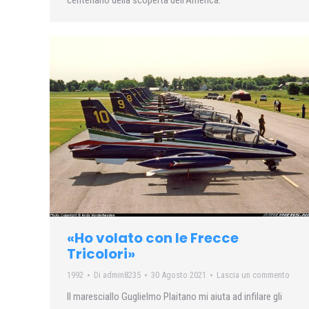
centenario della scoperta dell’America.
«Ho volato con le Frecce
Tricolori»
1992
Di
admin8235
30 Agosto 2021
Lascia un commento
Il maresciallo Guglielmo Plaitano mi aiuta ad infilare gli