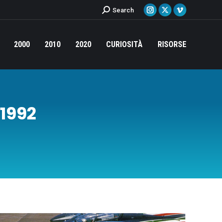
Cerca:
Search
Instagram
X
Vimeo
page
page
page
opens
opens
opens
2000
2010
2020
CURIOSITÀ
RISORSE
in
in
in
new
new
new
window
window
window
1992