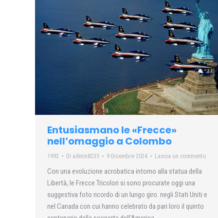
Entusiasmano le «Frecce»
nell’omaggio a Colombo
1992
Di
admin8235
9 Dicembre 2024
Lascia un commento
Con una evoluzione acrobatica intorno alla statua della
Libertà, le Frecce Tricolori si sono procurate oggi una
suggestiva foto ricordo di un lungo giro. negli Stati Uniti e
nel Canada con cui hanno celebrato da pari loro il quinto