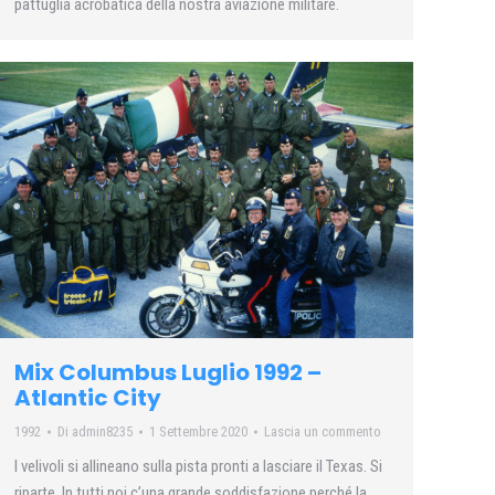
pattuglia acrobatica della nostra aviazione militare.
Mix Columbus Luglio 1992 –
Atlantic City
1992
Di
admin8235
1 Settembre 2020
Lascia un commento
I velivoli si allineano sulla pista pronti a lasciare il Texas. Si
riparte. In tutti noi c’una grande soddisfazione perché la