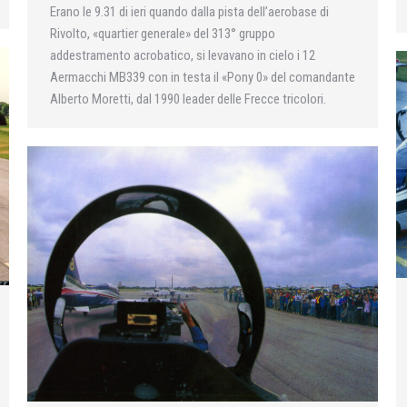
Erano le 9.31 di ieri quando dalla pista dell’aerobase di
Rivolto, «quartier generale» del 313° gruppo
addestramento acrobatico, si levavano in cielo i 12
Aermacchi MB339 con in testa il «Pony 0» del comandante
Alberto Moretti, dal 1990 leader delle Frecce tricolori.