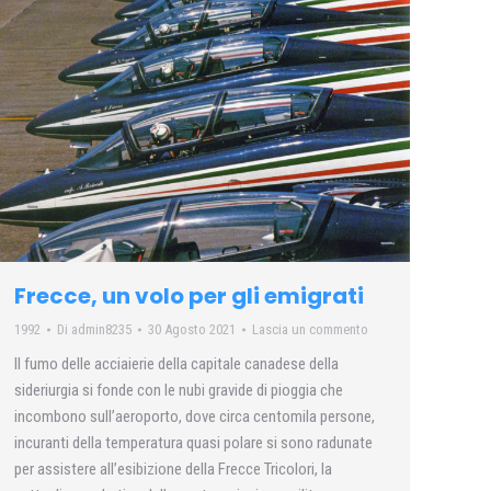
Frecce, un volo per gli emigrati
1992
Di
admin8235
30 Agosto 2021
Lascia un commento
Il fumo delle acciaierie della capitale canadese della
sideriurgia si fonde con le nubi gravide di pioggia che
incombono sull’aeroporto, dove circa centomila persone,
incuranti della temperatura quasi polare si sono radunate
per assistere all’esibizione della Frecce Tricolori, la