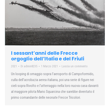
I sessant’anni delle Frecce
orgoglio dell’Italia e del Friuli
2021
Di
admin8235
1 Marzo 2021
Lascia un commento
Un looping di omaggio sopra l’aeroporto di Campoformido,
culla dell’acrobazia aerea italiana, poi una serie di figure nei
cieli sopra Rivolto e l’atterraggio nella loro nuova casa davanti
al maggiore pilota Mario Squarcina che sarebbe diventato il
primo comandante delle neonate Frecce Tricolori.