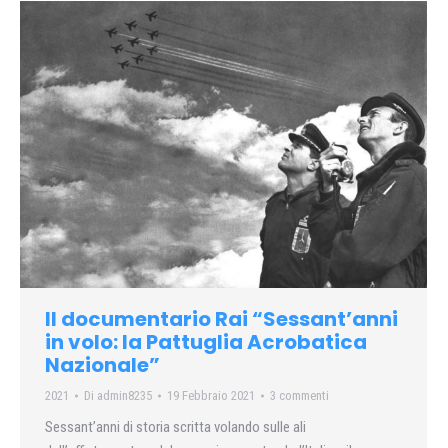
Il documentario Rai “Sessant’anni
in volo: la Pattuglia Acrobatica
Nazionale”
2021
Di
admin8235
19 Febbraio 2021
3 commenti
Sessant’anni di storia scritta volando sulle ali