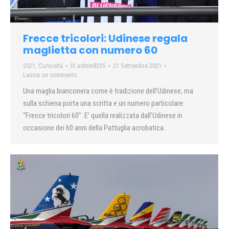
Frecce tricolori: Udinese regala
maglietta con numero 60
2021
,
Curiosità
Di
admin8235
21 Settembre 2021
Lascia un commento
Una maglia bianconera come è tradizione dell’Udinese, ma
sulla schiena porta una scritta e un numero particolare:
“Frecce tricolori 60”. E’ quella realizzata dall’Udinese in
occasione dei 60 anni della Pattuglia acrobatica.