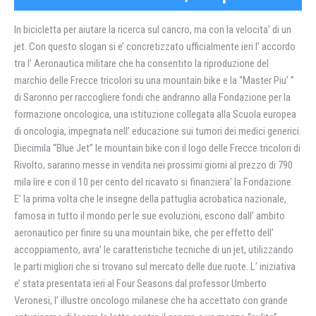
In bicicletta per aiutare la ricerca sul cancro, ma con la velocita’ di un
jet. Con questo slogan si e’ concretizzato ufficialmente ieri l’ accordo
tra l’ Aeronautica militare che ha consentito la riproduzione del
marchio delle Frecce tricolori su una mountain bike e la “Master Piu’ ”
di Saronno per raccogliere fondi che andranno alla Fondazione per la
formazione oncologica, una istituzione collegata alla Scuola europea
di oncologia, impegnata nell’ educazione sui tumori dei medici generici.
Diecimila “Blue Jet” le mountain bike con il logo delle Frecce tricolori di
Rivolto, saranno messe in vendita nei prossimi giorni al prezzo di 790
mila lire e con il 10 per cento del ricavato si finanziera’ la Fondazione.
E’ la prima volta che le insegne della pattuglia acrobatica nazionale,
famosa in tutto il mondo per le sue evoluzioni, escono dall’ ambito
aeronautico per finire su una mountain bike, che per effetto dell’
accoppiamento, avra’ le caratteristiche tecniche di un jet, utilizzando
le parti migliori che si trovano sul mercato delle due ruote. L’ iniziativa
e’ stata presentata ieri al Four Seasons dal professor Umberto
Veronesi, l’ illustre oncologo milanese che ha accettato con grande