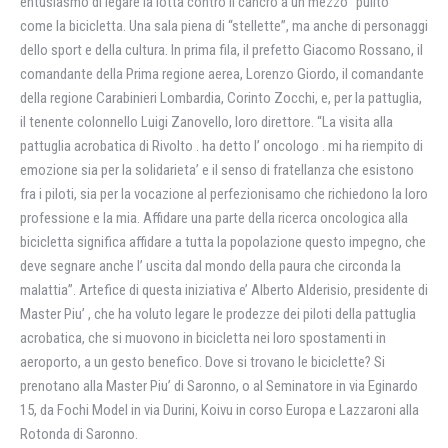
entusiasmo di legare la lotta contro il cancro a un mezzo “pulito”
come la bicicletta. Una sala piena di “stellette”, ma anche di personaggi
dello sport e della cultura. In prima fila, il prefetto Giacomo Rossano, il
comandante della Prima regione aerea, Lorenzo Giordo, il comandante
della regione Carabinieri Lombardia, Corinto Zocchi, e, per la pattuglia,
il tenente colonnello Luigi Zanovello, loro direttore. “La visita alla
pattuglia acrobatica di Rivolto . ha detto l’ oncologo . mi ha riempito di
emozione sia per la solidarieta’ e il senso di fratellanza che esistono
fra i piloti, sia per la vocazione al perfezionisamo che richiedono la loro
professione e la mia. Affidare una parte della ricerca oncologica alla
bicicletta significa affidare a tutta la popolazione questo impegno, che
deve segnare anche l’ uscita dal mondo della paura che circonda la
malattia”. Artefice di questa iniziativa e’ Alberto Alderisio, presidente di
Master Piu’ , che ha voluto legare le prodezze dei piloti della pattuglia
acrobatica, che si muovono in bicicletta nei loro spostamenti in
aeroporto, a un gesto benefico. Dove si trovano le biciclette? Si
prenotano alla Master Piu’ di Saronno, o al Seminatore in via Eginardo
15, da Fochi Model in via Durini, Koivu in corso Europa e Lazzaroni alla
Rotonda di Saronno.