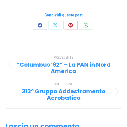
Condividi questo post
Condividi
Condividi
Condividi
Condividi
su
su
su
su
Facebook
X
Pinterest
WhatsApp
Naviga
PRECEDENTE
tra
“Columbus ’92” – La PAN in Nord
Post
i
America
precedente:
post
SUCCESSIVO
313° Gruppo Addestramento
Prossimo
Acrobatico
post:
Lascia un commento