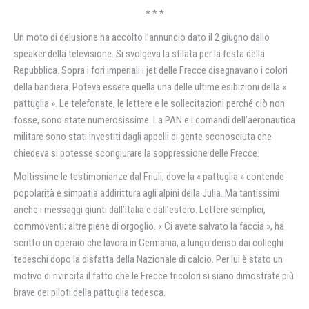
* * *
Un moto di delusione ha accolto l’annuncio dato il 2 giugno dallo
speaker della televisione. Si svolgeva la sfilata per la festa della
Repubblica. Sopra i fori imperiali i jet delle Frecce disegnavano i colori
della bandiera. Poteva essere quella una delle ultime esibizioni della «
pattuglia ». Le telefonate, le lettere e le sollecitazioni perché ciò non
fosse, sono state numerosissime. La PAN e i comandi dell’aeronautica
militare sono stati investiti dagli appelli di gente sconosciuta che
chiedeva si potesse scongiurare la soppressione delle Frecce.
Moltissime le testimonianze dal Friuli, dove la « pattuglia » contende
popolarità e simpatia addirittura agli alpini della Julia. Ma tantissimi
anche i messaggi giunti dall’Italia e dall’estero. Lettere semplici,
commoventi; altre piene di orgoglio. « Ci avete salvato la faccia », ha
scritto un operaio che lavora in Germania, a lungo deriso dai colleghi
tedeschi dopo la disfatta della Nazionale di calcio. Per lui è stato un
motivo di rivincita il fatto che le Frecce tricolori si siano dimostrate più
brave dei piloti della pattuglia tedesca.