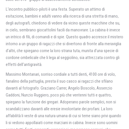
L’incontro pubblico-piloti è una festa. Superato un attimo di
esitazione, bambini e adulti vanno alla ricerca di una stretta di mano,
degli autografi; chiedono di vedere da vicino queste macchine che su,
in cielo, sembrano giocattolini facili da manovrare. La cabina è invece
un intrico di fili, di comandi e di spie. Questo quadro accresce il mistero
intorno a un gruppo di ragazzi che si divertono di fronte alla meraviglia
d’altri, che spiegano come la loro strana tuta, munita d’una specie di
cordone ombelicale che li lega al seggiolino, sia attrezzata contro gli
effetti dell’antigravità.
Massimo Montanari, sorriso cordiale a tutti denti, 4100 ore di volo,
fanalino della pattuglia, presta il suo casco ai ragazzi che sfilano
davanti al fotografo. Graziano Carrer, Angelo Boscolo, Assenzio
Gaddoni, Nunzio Ruggiero, poco più che ventenni tutti e quattro,
spiegano la funzione dei gregari. Adoperano parole semplici, non si
scandalizzano davanti alle eresie involontarie dei profani. La loro
affabilità li veste di una natura umana di cui si teme siano privi quando
li si vedono appollaiati come marziani in cabina. Invece sono uomini