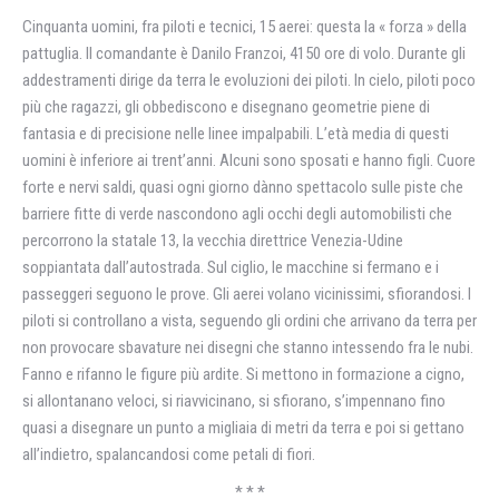
Cinquanta uomini, fra piloti e tecnici, 15 aerei: questa la « forza » della
pattuglia. Il comandante è Danilo Franzoi, 4150 ore di volo. Durante gli
addestramenti dirige da terra le evoluzioni dei piloti. In cielo, piloti poco
più che ragazzi, gli obbediscono e disegnano geometrie piene di
fantasia e di precisione nelle linee impalpabili. L’età media di questi
uomini è inferiore ai trent’anni. Alcuni sono sposati e hanno figli. Cuore
forte e nervi saldi, quasi ogni giorno dànno spettacolo sulle piste che
barriere fitte di verde nascondono agli occhi degli automobilisti che
percorrono la statale 13, la vecchia direttrice Venezia-Udine
soppiantata dall’autostrada. Sul ciglio, le macchine si fermano e i
passeggeri seguono le prove. Gli aerei volano vicinissimi, sfiorandosi. I
piloti si controllano a vista, seguendo gli ordini che arrivano da terra per
non provocare sbavature nei disegni che stanno intessendo fra le nubi.
Fanno e rifanno le figure più ardite. Si mettono in formazione a cigno,
si allontanano veloci, si riavvicinano, si sfiorano, s’impennano fino
quasi a disegnare un punto a migliaia di metri da terra e poi si gettano
all’indietro, spalancandosi come petali di fiori.
* * *