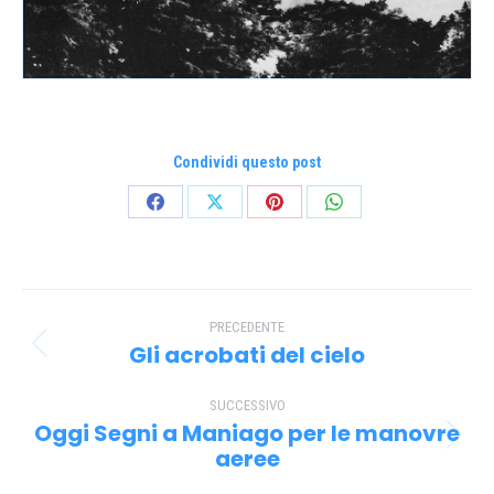
Condividi questo post
Condividi
Condividi
Condividi
Condividi
su
su
su
su
Facebook
X
Pinterest
WhatsApp
Naviga
PRECEDENTE
tra
Gli acrobati del cielo
Post
i
precedente:
SUCCESSIVO
post
Oggi Segni a Maniago per le manovre
Prossimo
aeree
post: