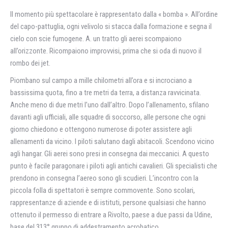
Il momento più spettacolare è rappresentato dalla « bomba ». All’ordine
del capo-pattuglia, ogni velivolo si stacca dalla formazione e segna il
cielo con scie fumogene. A. un tratto gli aerei scompaiono
all’orizzonte. Ricompaiono improvvisi, prima che si oda di nuovo il
rombo dei jet.
Piombano sul campo a mille chilometri all’ora e si incrociano a
bassissima quota, fino a tre metri da terra, a distanza ravvicinata.
Anche meno di due metri l’uno dall’altro. Dopo l’allenamento, sfilano
davanti agli ufficiali, alle squadre di soccorso, alle persone che ogni
giorno chiedono e ottengono numerose di poter assistere agli
allenamenti da vicino. I piloti salutano dagli abitacoli. Scendono vicino
agli hangar. Gli aerei sono presi in consegna dai meccanici. A questo
punto è facile paragonare i piloti agli antichi cavalieri. Gli specialisti che
prendono in consegna l’aereo sono gli scudieri. L’incontro con la
piccola folla di spettatori è sempre commovente. Sono scolari,
rappresentanze di aziende e di istituti, persone qualsiasi che hanno
ottenuto il permesso di entrare a Rivolto, paese a due passi da Udine,
base del 313° gruppo di addestramento acrobatico.