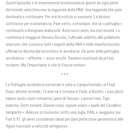
Quest’episodio e le innumerevoli testimonianze giunte da ogni parte
del mondo arricchiscono la leggenda della PAN. Una leggenda che pare
destinata a continuare. Per ora la notizia si sussurra. La dicono
sottovoce per scaramanzia. Pare certo, comunque, che la « pattuglia »
continuerà a disegnare arabeschi. Avrà nuovi aerei, ma non morirà. Lo
conferma il maggiore Renato Rocchi, l’ufficiale addetto alle pubbliche
relazioni, che conosce tutti i segreti della PAN e nelle manifestazioni
ufficiali ne illustra dal microfono le acrobazie. Gli aerei della pattuglia
acrobatica — afferma — sono vecchi. Saranno sostituiti da jet più
moderni. Ma l’importante è che le Frecce restino.
* * *
La Pattuglia acrobatica nazionale è nata a Campoformido, in Friuli.
Dopo alterne vicende, 15 anni fa è tornata in Friuli, a Rivolto. I suoi piloti
hanno avuto nomi romantici, pieni di fascino: Lancieri neri, Tigri
bianche, Getti tonanti, Diavoli rossi; oppure erano « quelli del Cavallino
rampante ». Adesso si muovono sotto una sigla, PAN, e viaggiano sui
Fiat G 91, gli aerei considerati ideali per dare perfezione geometrica alle
figure tracciate a velocità vertiginose.