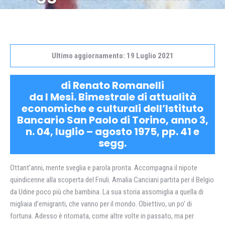
Ultimo aggiornamento: 19 Luglio 2021
di Renato Romanelli
da I Mesi. Bimestrale di attualità
economiche e culturali dell’Istituto
Bancario San Paolo di Torino, anno 3,
n. 04, luglio – agosto 1975, pp. 41 e
segg.
Ottant’anni, mente sveglia e parola pronta. Accompagna il nipote
quindicenne alla scoperta del Friuli. Amalia Canciani partita per il Belgio
da Udine poco più che bambina. La sua storia assomiglia a quella di
migliaia d’emigranti, che vanno per il mondo. Obiettivo, un po’ di
fortuna. Adesso è ritornata, come altre volte in passato, ma per