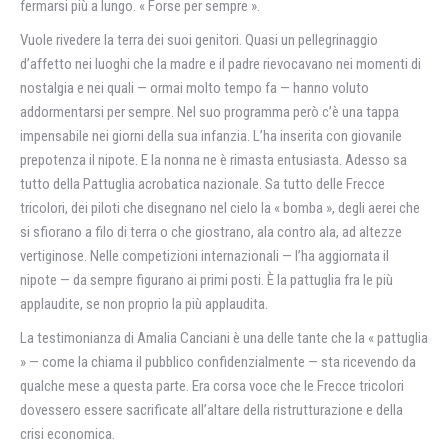
fermarsi più a lungo. « Forse per sempre ».
Vuole rivedere la terra dei suoi genitori. Quasi un pellegrinaggio
d’affetto nei luoghi che la madre e il padre rievocavano nei momenti di
nostalgia e nei quali — ormai molto tempo fa — hanno voluto
addormentarsi per sempre. Nel suo programma però c’è una tappa
impensabile nei giorni della sua infanzia. L’ha inserita con giovanile
prepotenza il nipote. E la nonna ne è rimasta entusiasta. Adesso sa
tutto della Pattuglia acrobatica nazionale. Sa tutto delle Frecce
tricolori, dei piloti che disegnano nel cielo la « bomba », degli aerei che
si sfiorano a filo di terra o che giostrano, ala contro ala, ad altezze
vertiginose. Nelle competizioni internazionali — l’ha aggiornata il
nipote — da sempre figurano ai primi posti. È la pattuglia fra le più
applaudite, se non proprio la più applaudita.
La testimonianza di Amalia Canciani è una delle tante che la « pattuglia
» — come la chiama il pubblico confidenzialmente — sta ricevendo da
qualche mese a questa parte. Era corsa voce che le Frecce tricolori
dovessero essere sacrificate all’altare della ristrutturazione e della
crisi economica.