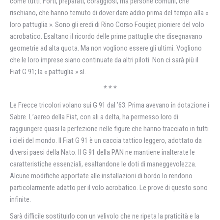
come tutti. Forti, preparati, coraggiosi, ma persone comuni, che
rischiano, che hanno temuto di dover dare addio prima del tempo alla «
loro pattuglia ». Sono gli eredi di Rino Corso Fougier, pioniere del volo
acrobatico. Esaltano il ricordo delle prime pattuglie che disegnavano
geometrie ad alta quota. Ma non vogliono essere gli ultimi. Vogliono
che le loro imprese siano continuate da altri piloti. Non ci sarà più il
Fiat G 91; la « pattuglia » sì.
* * *
Le Frecce tricolori volano sui G 91 dal ’63. Prima avevano in dotazione i
Sabre. L’aereo della Fiat, con ali a delta, ha permesso loro di
raggiungere quasi la perfezione nelle figure che hanno tracciato in tutti
i cieli del mondo. Il Fiat G 91 è un caccia tattico leggero, adottato da
diversi paesi della Nato. Il G 91 della PAN ne mantiene inalterate le
caratteristiche essenziali, esaltandone le doti di maneggevolezza.
Alcune modifiche apportate alle installazioni di bordo lo rendono
particolarmente adatto per il volo acrobatico. Le prove di questo sono
infinite.
Sarà difficile sostituirlo con un velivolo che ne ripeta la praticità e la