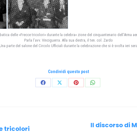
atica delle «Frecce tricolori» durante la celebra« zione del cinquantenario dell’Arma ae
Parla l’avv. Vinciguerra. Alla sua destra, il ten. col. Zardo
Una parte del salone del Circolo Ufficiali durante la celebrazione che si è svolta ieri ser
Condividi questo post
Condividi
Condividi
Condividi
Condividi
su
su
su
su
Facebook
X
Pinterest
WhatsApp
Il discorso di 
e tricolori
Prossimo
post: