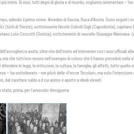
ti più intimi. Di essi, tutti degni di gloria e di ricordo, vogliamo rammentare —
o il tempo, udendo il primo nome: Amedeo di Savoia, Duca d’Aosta. Sono seguiti 
z (tutti di Trieste), sottotenente Nicolò Cobolli Gigli (Capodistria), capitano
pitano Livio Ceccotti (Gorizia), sottotenente di vascello Giuseppe Maiorana.
ell’accoglienza avuta, oltre che dell’invito ad intervenire con i suoi ufficiali a
, ma che tutti loro vivono nell’esempio di coloro che li hanno preceduti nella vi
fendere le leggi, le istituzioni, la cultura, la famiglia, gli affetti, tutto quell
tesa — ha sottolineato —nei piloti delle «Frecce Tricolori», ma solo l’intenzio
 dal carattere saldo e il cui animo è aperto a ideali elevati.
 stato, prima, per l’avvocato Vinciguerra.