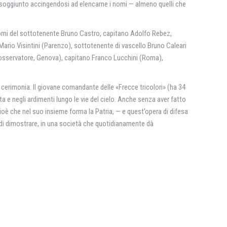
 ha soggiunto accingendosi ad elencarne i nomi — almeno quelli che
i nomi del sottotenente Bruno Castro, capitano Adolfo Rebez,
 Mario Visintini (Parenzo), sottotenente di vascello Bruno Caleari
 (osservatore, Genova), capitano Franco Lucchini (Roma),
lla cerimonia. Il giovane comandante delle «Frecce tricolori» (ha 34
ta e negli ardimenti lungo le vie del cielo. Anche senza aver fatto
o cioè che nel suo insieme forma la Patria, — e quest’opera di difesa
ne di dimostrare, in una società che quotidianamente dà