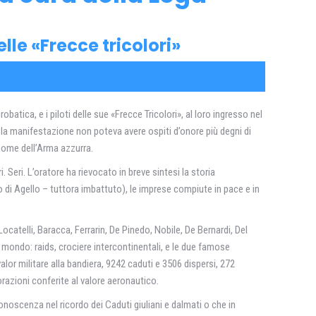
elle «Frecce tricolori»
atica, e i piloti delle sue «Frecce Tricolori», al loro ingresso nel
 la manifestazione non poteva avere ospiti d’onore più degni di
l nome dell’Arma azzurra.
 Seri. L’oratore ha rievocato in breve sintesi la storia
 di Agello – tuttora imbattuto), le imprese compiute in pace e in
 Locatelli, Baracca, Ferrarin, De Pinedo, Nobile, De Bernardi, Del
l mondo: raids, crociere intercontinentali, e le due famose
lor militare alla bandiera, 9242 caduti e 3506 dispersi, 272
orazioni conferite al valore aeronautico.
oscenza nel ricordo dei Caduti giuliani e dalmati o che in