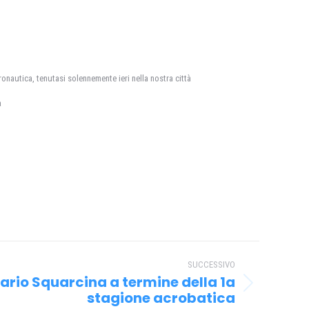
ronautica, tenutasi solennemente ieri nella nostra città
a
SUCCESSIVO
Mario Squarcina a termine della 1a
stagione acrobatica