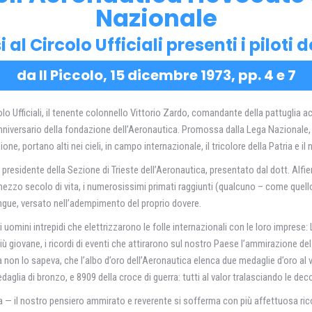
Nazionale
al Circolo Ufficiali presenti i piloti d
da Il Piccolo, 15 dicembre 1973, pp. 4 e 7
 Ufficiali, il tenente colonnello Vittorio Zardo, comandante della pattuglia acrob
 anniversario della fondazione dell’Aeronautica. Promossa dalla Lega Nazionale,
zione, portano alti nei cieli, in campo internazionale, il tricolore della Patria e i
presidente della Sezione di Trieste dell’Aeronautica, presentato dal dott. Alfieri.
mezzo secolo di vita, i numerosissimi primati raggiunti (qualcuno – come quello
 sangue, versato nell’adempimento del proprio dovere.
di uomini intrepidi che elettrizzarono le folle internazionali con le loro imprese:
iù giovane, i ricordi di eventi che attirarono sul nostro Paese l’ammirazione de
non lo sapeva, che l’albo d’oro dell’Aeronautica elenca due medaglie d’oro al va
aglia di bronzo, e 8909 della croce di guerra: tutti al valor tralasciando le dec
— il nostro pensiero ammirato e reverente si sofferma con più affettuosa ricon