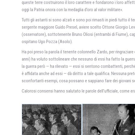
queste terre costruirono il loro carattere e fondarono i loro affet
oggi la Patria onora con la medaglia d’oro al valor militare».
Tutti gli astanti si sono alzati e sono poi rimasti in piedi tutt
sergente maggiore Guido Presel, aviere scelto Ottone Giorgio Levit
(osservatore), sottotenente Bruno Oliosi (entrambi di Fiume), ca
ospitano Ugo Pozza (Asolo).
Ha poi preso la parola il tenente colonnello Zardo, per ringraziare d
anni) ha voluto sottolineare che nessuno di essi ha fatto la guerra
la guerra però — ha rilevato — essi si sentono combattenti, perché di
è affidata anche ad essi — dà diritto a tale qualifica. Nessuna pre
sconfortanti esempi, cosa possano e sappiano fare dei giovani seri,
Calorosi consensi hanno salutato le parole dell’ufficiale, come era