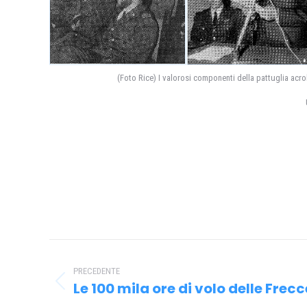
(Foto Rice) I valorosi componenti della pattuglia acrob
Naviga
tra
PRECEDENTE
Le 100 mila ore di volo delle Frecc
Post
i
precedente: