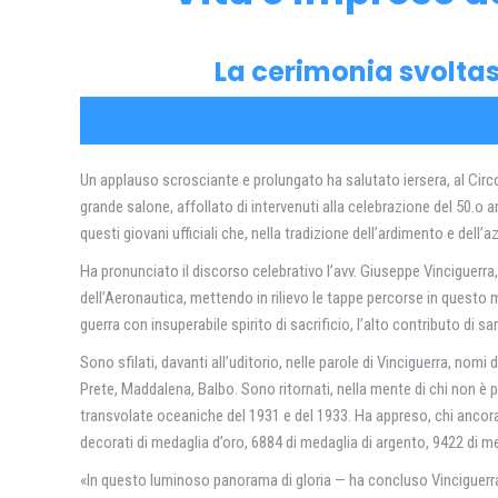
La cerimonia svoltasi 
Un applauso scrosciante e prolungato ha salutato iersera, al Circolo
grande salone, affollato di intervenuti alla celebrazione del 50.o
questi giovani ufficiali che, nella tradizione dell’ardimento e dell’a
Ha pronunciato il discorso celebrativo l’avv. Giuseppe Vinciguerra, 
dell’Aeronautica, mettendo in rilievo le tappe percorse in questo 
guerra con insuperabile spirito di sacrificio, l’alto contributo di
Sono sfilati, davanti all’uditorio, nelle parole di Vinciguerra, nomi 
Prete, Maddalena, Balbo. Sono ritornati, nella mente di chi non è p
transvolate oceaniche del 1931 e del 1933. Ha appreso, chi ancora 
decorati di medaglia d’oro, 6884 di medaglia di argento, 9422 di med
«In questo luminoso panorama di gloria — ha concluso Vinciguerra 