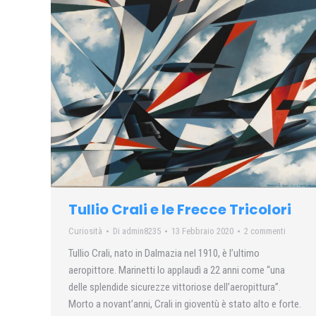
Tullio Crali e le Frecce Tricolori
Curiosità
Di
admin8235
13 Febbraio 2020
2 commenti
Tullio Crali, nato in Dalmazia nel 1910, è l’ultimo
aeropittore. Marinetti lo applaudì a 22 anni come “una
delle splendide sicurezze vittoriose dell’aeropittura”.
Morto a novant’anni, Crali in gioventù è stato alto e forte.