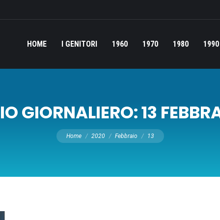
HOME
I GENITORI
1960
1970
1980
1990
IO GIORNALIERO:
13 FEBBR
Tu sei qui:
Home
2020
Febbraio
13