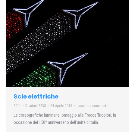
Scie elettriche
2011
Di
admin8235
24 Aprile 2019
Lascia un commento
Le coreografiche luminarie, omaggio alle Frecce Tricolori, in
occasione del 150° anniversario dell’unità d’Italia.