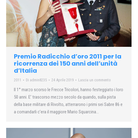
Premio Radicchio d’oro 2011 per la
ricorrenza dei 150 anni dell’unità
d’Italia
2011
Di
admin8235
24 Aprile 2019
Lascia un commento
Il 1° marzo scorso le Frecce Tricolori, hanno festeggiato i loro
50 anni. E’ trascorso mezzo secolo da quando, sulla pista
della base militare di Rivolto, atterrarono i primi sei Sabre 86 e
a comandarli c’era il maggiore Mario Squarcina…