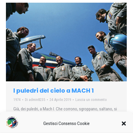
I puledri del cielo a MACH 1
1974
Di
admin8235
24 Aprile 2019
Lascia un commento
Già, dei puledri, a Mach I. Che corrono, sgroppano, saltano, si
impennano, con energia da vendere.I componenti, i piloti della
PAN, la Pattuglia Acrobatica Nazionale.Topolino è andato a
Gestisci Consenso Cookie
Rivolto del Friuli per conoscerli da vicino….