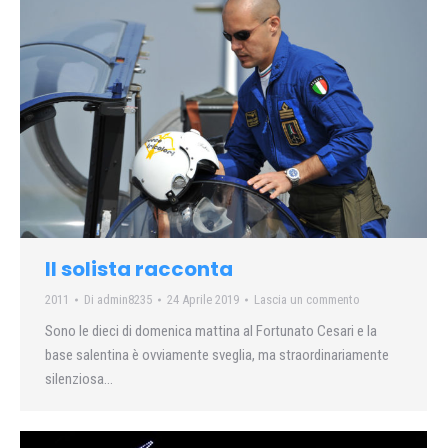
Il solista racconta
2011
Di
admin8235
24 Aprile 2019
Lascia un commento
Sono le dieci di domenica mattina al Fortunato Cesari e la
base salentina è ovviamente sveglia, ma straordinariamente
silenziosa…