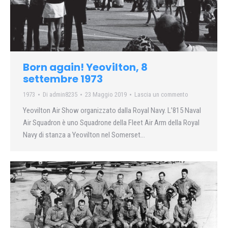
Born again! Yeovilton, 8
settembre 1973
1973
Di
admin8235
23 Maggio 2019
Lascia un commento
Yeovilton Air Show organizzato dalla Royal Navy. L’815 Naval
Air Squadron è uno Squadrone della Fleet Air Arm della Royal
Navy di stanza a Yeovilton nel Somerset…