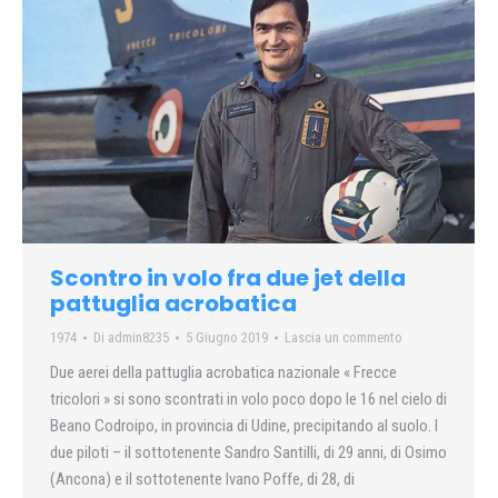
Scontro in volo fra due jet della
pattuglia acrobatica
1974
Di
admin8235
5 Giugno 2019
Lascia un commento
Due aerei della pattuglia acrobatica nazionale « Frecce
tricolori » si sono scontrati in volo poco dopo le 16 nel cielo di
Beano Codroipo, in provincia di Udine, precipitando al suolo. I
due piloti – il sottotenente Sandro Santilli, di 29 anni, di Osimo
(Ancona) e il sottotenente Ivano Poffe, di 28, di