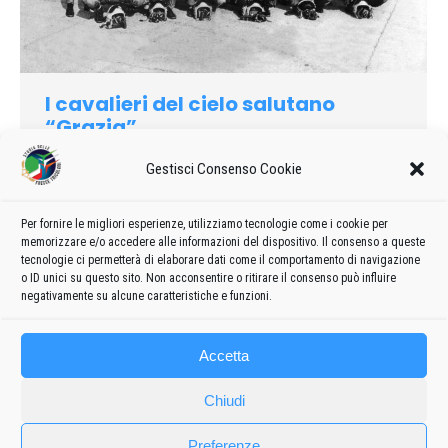
I cavalieri del cielo salutano
“Grazia”
1971
Di
admin8235
10 Aprile 2019
Lascia un commento
Gestisci Consenso Cookie
« Arrivano ». Naso in su, scrutando l’orizzonte la folla trattiene
il respiro. Da punti diversi, nel cielo senza nuvole, nove
Per fornire le migliori esperienze, utilizziamo tecnologie come i cookie per
macchioline nere si avvicinano a velocità vertiginosa,
memorizzare e/o accedere alle informazioni del dispositivo. Il consenso a queste
puntando sul campo d’aviazione…
tecnologie ci permetterà di elaborare dati come il comportamento di navigazione
o ID unici su questo sito. Non acconsentire o ritirare il consenso può influire
negativamente su alcune caratteristiche e funzioni.
Accetta
Chiudi
Preferenze