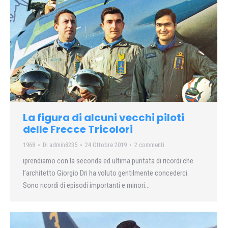
La figura di alcuni vecchi piloti
delle Frecce Tricolori
1968
Di
admin8235
24 Ottobre 2019
2 commenti
iprendiamo con la seconda ed ultima puntata di ricordi che
l’architetto Giorgio Dri ha voluto gentilmente concederci.
Sono ricordi di episodi importanti e minori…