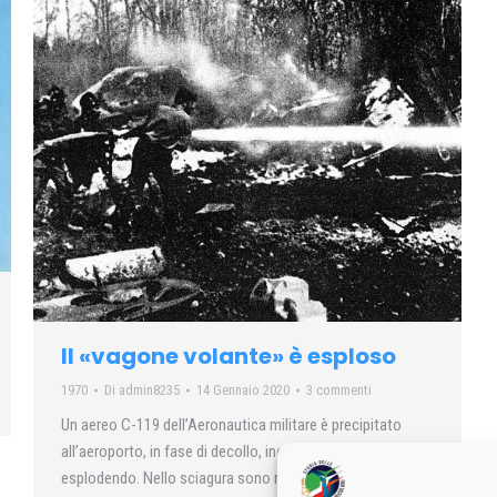
Il «vagone volante» è esploso
1970
Di
admin8235
14 Gennaio 2020
3 commenti
Un aereo C-119 dell’Aeronautica militare è precipitato
all’aeroporto, in fase di decollo, incendiandosi ed
esplodendo. Nello sciagura sono morti diciassette militari.