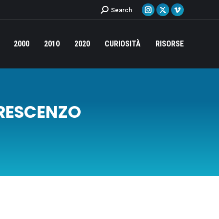
Cerca:
Search
Instagram
X
Vimeo
page
page
page
opens
opens
opens
2000
2010
2020
CURIOSITÀ
RISORSE
in
in
in
new
new
new
window
window
window
RESCENZO