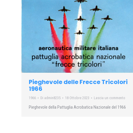
Pieghevole delle Frecce Tricolori
1966
1966
Di
admin8235
18 Ottobre 2023
Lascia un commento
Pieghevole della Pattuglia Acrobatica Nazionale del 1966