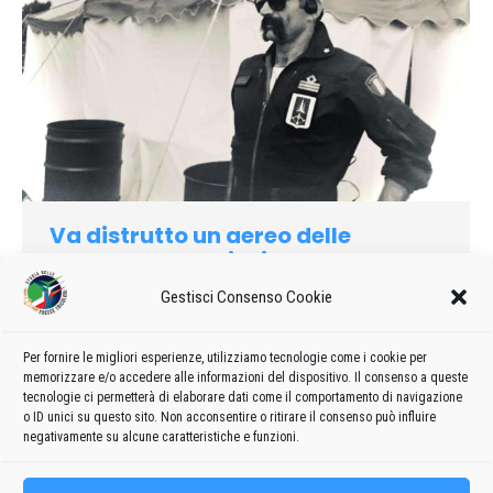
Va distrutto un aereo delle
«Frecce»: salvo il pilota
1982
Di
admin8235
23 Gennaio 2020
Lascia un commento
Gestisci Consenso Cookie
Ha volato con sette aerei anziché nove la pattuglia acrobatica
delle «Frecce Tricolori» dell’Aeronautica militare impegnata ieri
Per fornire le migliori esperienze, utilizziamo tecnologie come i cookie per
memorizzare e/o accedere alle informazioni del dispositivo. Il consenso a queste
nella manifestazione aerea internazionale dl Pescara cui
tecnologie ci permetterà di elaborare dati come il comportamento di navigazione
hanno assistito circa 50 mila persone.
o ID unici su questo sito. Non acconsentire o ritirare il consenso può influire
negativamente su alcune caratteristiche e funzioni.