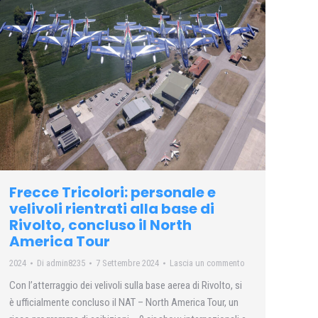
Frecce Tricolori: personale e
velivoli rientrati alla base di
Rivolto, concluso il North
America Tour
2024
Di
admin8235
7 Settembre 2024
Lascia un commento
Con l’atterraggio dei velivoli sulla base aerea di Rivolto, si
è ufficialmente concluso il NAT – North America Tour, un