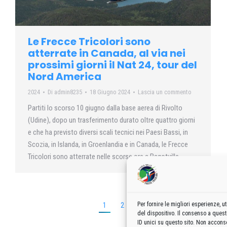
Le Frecce Tricolori sono
atterrate in Canada, al via nei
prossimi giorni il Nat 24, tour del
Nord America
2024
Di
admin8235
18 Giugno 2024
Lascia un commento
Partiti lo scorso 10 giugno dalla base aerea di Rivolto
(Udine), dopo un trasferimento durato oltre quattro giorni
e che ha previsto diversi scali tecnici nei Paesi Bassi, in
Scozia, in Islanda, in Groenlandia e in Canada, le Frecce
Tricolori sono atterrate nelle scorse ore a Bagotville
1
2
→
Per fornire le migliori esperienze,
del dispositivo. Il consenso a ques
ID unici su questo sito. Non acconse