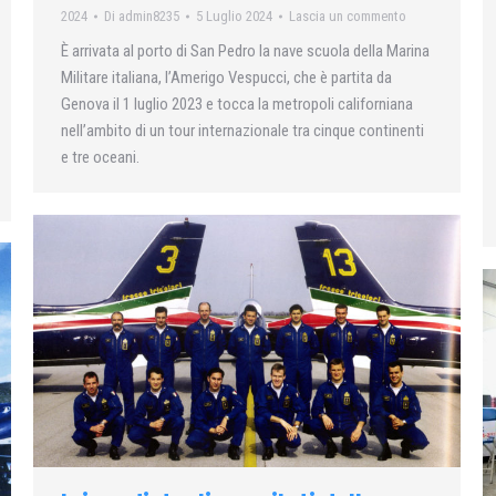
2024
Di
admin8235
5 Luglio 2024
Lascia un commento
È arrivata al porto di San Pedro la nave scuola della Marina
Militare italiana, l’Amerigo Vespucci, che è partita da
Genova il 1 luglio 2023 e tocca la metropoli californiana
nell’ambito di un tour internazionale tra cinque continenti
e tre oceani.