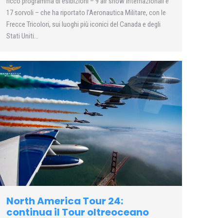
ricco programma di esibizioni – 9 air show internazionali e
17 sorvoli – che ha riportato l’Aeronautica Militare, con le
Frecce Tricolori, sui luoghi più iconici del Canada e degli
Stati Uniti…
North America Tour 24:
continua il Tour oltreoceano