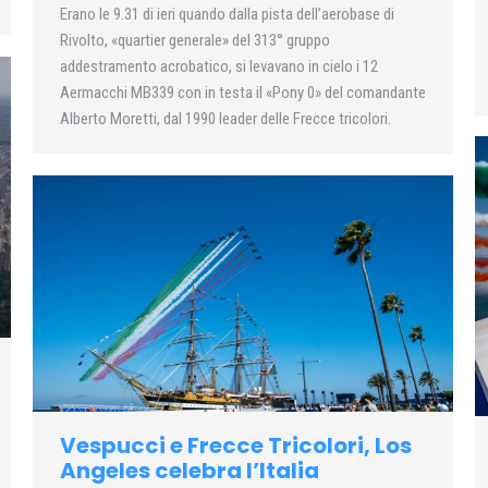
Erano le 9.31 di ieri quando dalla pista dell’aerobase di
Rivolto, «quartier generale» del 313° gruppo
addestramento acrobatico, si levavano in cielo i 12
Aermacchi MB339 con in testa il «Pony 0» del comandante
Alberto Moretti, dal 1990 leader delle Frecce tricolori.
Vespucci e Frecce Tricolori, Los
Angeles celebra l’Italia