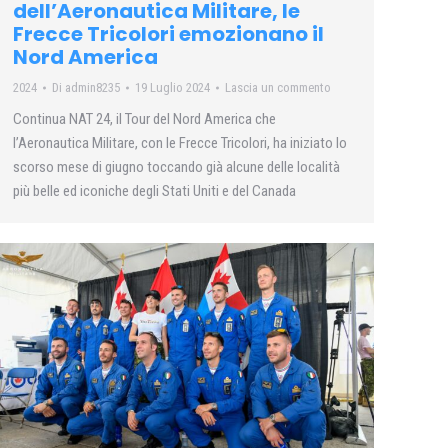
dell’Aeronautica Militare, le
Frecce Tricolori emozionano il
Nord America
2024
Di
admin8235
19 Luglio 2024
Lascia un commento
Continua NAT 24, il Tour del Nord America che
l’Aeronautica Militare, con le Frecce Tricolori, ha iniziato lo
scorso mese di giugno toccando già alcune delle località
più belle ed iconiche degli Stati Uniti e del Canada