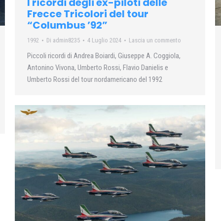
I ricordi degli ex-piloti delle
Frecce Tricolori del tour
“Columbus ’92”
1992
Di
admin8235
4 Luglio 2024
Lascia un commento
Piccoli ricordi di Andrea Boiardi, Giuseppe A. Coggiola,
Antonino Vivona, Umberto Rossi, Flavio Danielis e
Umberto Rossi del tour nordamericano del 1992