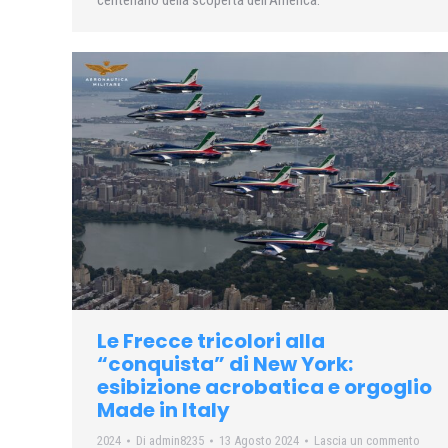
centenario della scoperta dell’America.
Le Frecce tricolori alla
“conquista” di New York:
esibizione acrobatica e orgoglio
Made in Italy
2024
Di
admin8235
13 Agosto 2024
Lascia un commento