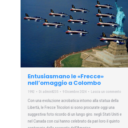
Entusiasmano le «Frecce»
nell’omaggio a Colombo
1992
Di
admin8235
9 Dicembre 2024
Lascia un commento
Con una evoluzione acrobatica intorno alla statua della
Libertà, le Frecce Tricolori si sono procurate oggi una
suggestiva foto ricordo di un lungo giro. negli Stati Uniti e
nel Canada con cui hanno celebrato da pari loro il quinto