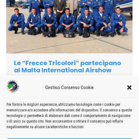
Le “Frecce Tricolori” partecipano
al Malta International Airshow
2011
2011
Di
admin8235
8 Aprile 2022
Lascia un commento
Gestisci Consenso Cookie
Si è svolto presso l’aeroporto internazionale di Luqa, il “Malta
International Airshow” al quale hanno partecipato numerosi
Per fornire le migliori esperienze, utilizziamo tecnologie come i cookie per
memorizzare e/o accedere alle informazioni del dispositivo. Il consenso a queste
velivoli sia ad ala rotante che fissa, militari e civili, provenienti
tecnologie ci permetterà di elaborare dati come il comportamento di navigazione
da 7 paesi
o ID unici su questo sito. Non acconsentire o ritirare il consenso può influire
negativamente su alcune caratteristiche e funzioni.