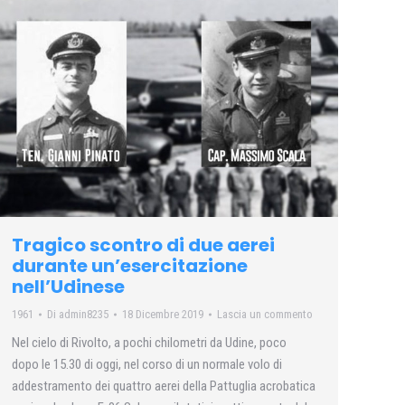
Tragico scontro di due aerei
durante un’esercitazione
nell’Udinese
1961
Di
admin8235
18 Dicembre 2019
Lascia un commento
Nel cielo di Rivolto, a pochi chilometri da Udine, poco
dopo le 15.30 di oggi, nel corso di un normale volo di
addestramento dei quattro aerei della Pattuglia acrobatica