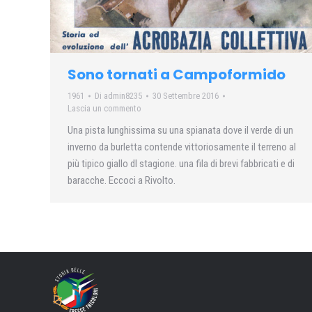
Sono tornati a Campoformido
1961
Di
admin8235
30 Settembre 2016
Lascia un commento
Una pista lunghissima su una spianata dove il verde di un
inverno da burletta contende vittoriosamente il terreno al
più tipico giallo dl stagione. una fila di brevi fabbricati e di
baracche. Eccoci a Rivolto.