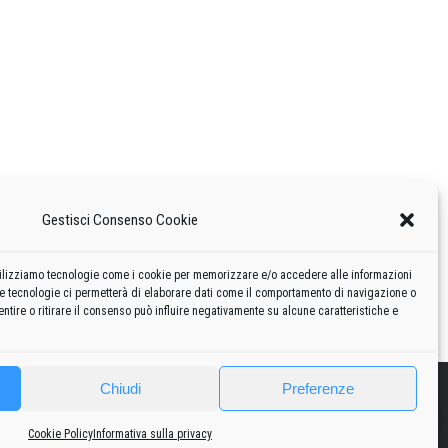
Gestisci Consenso Cookie
 utilizziamo tecnologie come i cookie per memorizzare e/o accedere alle informazioni
te tecnologie ci permetterà di elaborare dati come il comportamento di navigazione o
ntire o ritirare il consenso può influire negativamente su alcune caratteristiche e
Chiudi
Preferenze
2010
2020
Curiosità
Risorse
Privacy policy
-
Cookie policy
Cookie Policy
Informativa sulla privacy