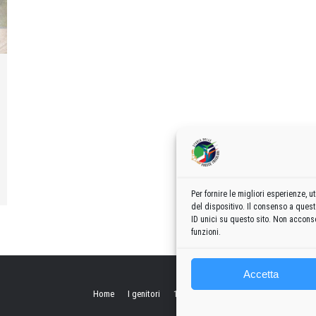
Per fornire le migliori esperienze,
del dispositivo. Il consenso a ques
ID unici su questo sito. Non acconse
funzioni.
Accetta
Home
I genitori
1960
1970
1980
1990
2000