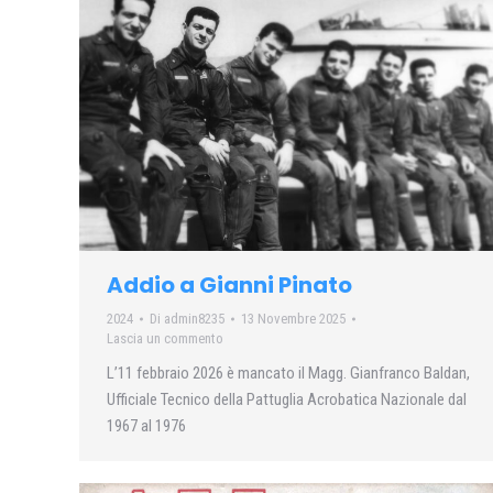
Addio a Gianni Pinato
2024
Di
admin8235
13 Novembre 2025
Lascia un commento
L’11 febbraio 2026 è mancato il Magg. Gianfranco Baldan,
Ufficiale Tecnico della Pattuglia Acrobatica Nazionale dal
1967 al 1976