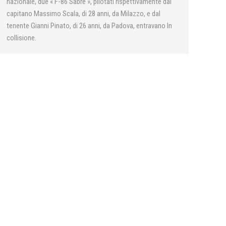
nazionale, due « F-86 Sabre », pilotati rispettivamente dal
capitano Massimo Scala, di 28 anni, da Milazzo, e dal
tenente Gianni Pinato, di 26 anni, da Padova, entravano In
collisione.