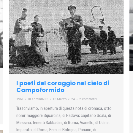
I poeti del coraggio nel cielo di
Campoformido
1961
Di
admin8235
15 Marzo 2024
2 commenti
Trascriviamo, in apertura di questa nota di cronaca, otto
nomi: maggiore Squarcina, di Padova; capitano Scala, di
Messina; tenenti Sabbadini, di Roma; Vianello, dl Udine;
Imparato, dì Roma; Ferri, di Bologna; Panario, di