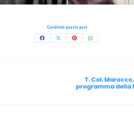
Condividi questo post
Condividi
Condividi
Condividi
Condividi
su
su
su
su
Facebook
X
Pinterest
WhatsApp
T. Col. Marocco
programma della P
Prossimo
post: