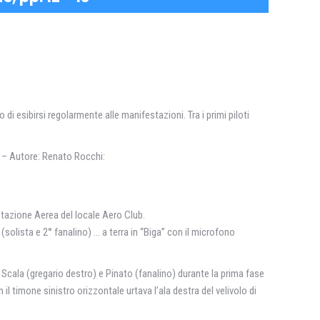
di esibirsi regolarmente alle manifestazioni. Tra i primi piloti
a” – Autore: Renato Rocchi:
estazione Aerea del locale Aero Club.
 (solista e 2° fanalino) … a terra in “Biga” con il microfono
 Scala (gregario destro) e Pinato (fanalino) durante la prima fase
il timone sinistro orizzontale urtava l’ala destra del velivolo di