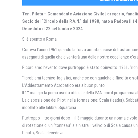
Ten. Pilota – Comandante Aviazione Civile | gregario, fanal
Socio del “Circolo della P.A.N.” dal 1998, nato a Padova il 1
Deceduto il 22 settembre 2024
Si è spento a Roma.
Correva l’anno 1961 quando la forza armata decise di trasformare le 
assegnati di quella che diventerà una delle nostre eccellenze c’era p
Ricordiamo l’evento dove purtroppo è stato coinvolto. 1961, “richi
“I problemi tecnico-logistici, anche se con qualche difficoltà e so
L’Addestramento Acrobatico era a buon punto.
Il 1° maggio la prima uscita ufficiale della PAN con il programma 
La disposizione dei Piloti nella formazione: Scala (leader), Sabbatin
incollato alle labbra: Squarcina.
Purtroppo – tre giorni dopo – il 3 maggio durante un normale volo 
di rotazione di un “tonneau” a sinistra il velivolo di Scala causa u
Pinato; Scala decedeva.