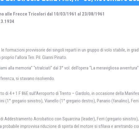
ino alle Frecce Tricolori dal 10/03/1961 al 23/08/1961
4.3.1934
formazioni provvisorie dei singoli reparti in un gruppo di volo stabile, in grado 
roprio l’allora Ten. Pil. Gianni Pinato.
ami alla memoria” “stralciati” dal 3° vol. dell’opera “La meravigliosa avventur
fferenza, si stavano risolvendo.
alto di 4 + 1 F 86E sull’Aeroporto di Trento – Gardolo, in occasione della Manif
i (1° gregario sinistro), Vianello (1° gregario destro), Panario (fanalino), Ferri
di Addestramento Acrobatico con Squarcina (leader), Ferri (gregario sinistro),
na probabile improvvisa riduzione di spinta del motore si sfilava e arretrando con 