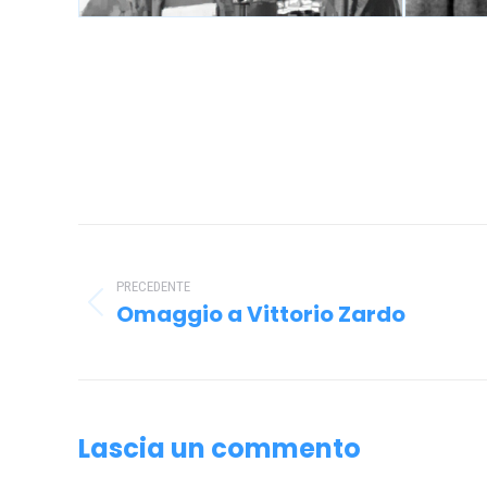
Naviga
tra
PRECEDENTE
i
Omaggio a Vittorio Zardo
Post
precedente:
post
Lascia un commento