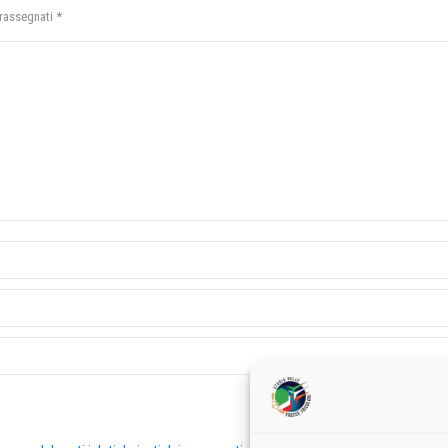
trassegnati
*