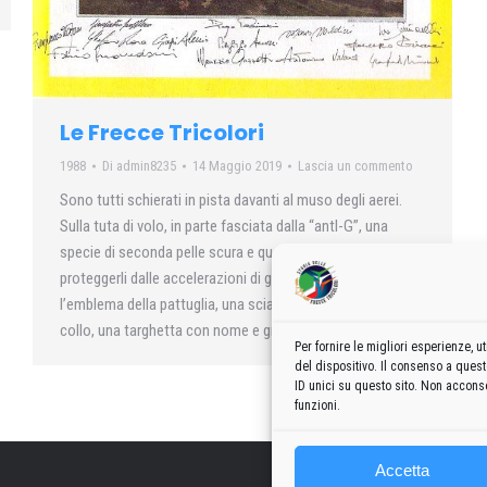
Le Frecce Tricolori
1988
Di
admin8235
14 Maggio 2019
Lascia un commento
Sono tutti schierati in pista davanti al muso degli aerei.
Sulla tuta di volo, in parte fasciata dalla “antl-G”, una
specie di seconda pelle scura e quel grinzosa che deve
proteggerli dalle accelerazioni di gravità, spiccano i gradi,
l’emblema della pattuglia, una sciarpa di seta annodata al
collo, una targhetta con nome e gruppo sanguigno….
Per fornire le migliori esperienze,
del dispositivo. Il consenso a ques
ID unici su questo sito. Non acconse
funzioni.
Accetta