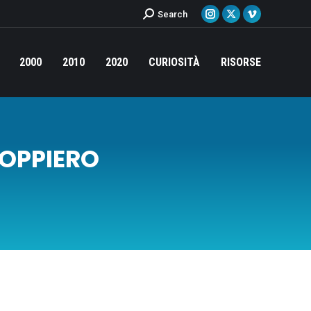
Cerca:
Search
Instagram
X
Vimeo
page
page
page
opens
opens
opens
2000
2010
2020
CURIOSITÀ
RISORSE
in
in
in
new
new
new
window
window
window
OPPIERO