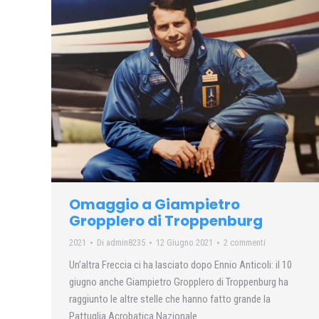
Omaggio a Giampietro
Gropplero di Troppenburg
2021
Di
admin8235
12 Giugno 2021
2 commenti
Un’altra Freccia ci ha lasciato dopo Ennio Anticoli: il 10
giugno anche Giampietro Gropplero di Troppenburg ha
raggiunto le altre stelle che hanno fatto grande la
Pattuglia Acrobatica Nazionale.