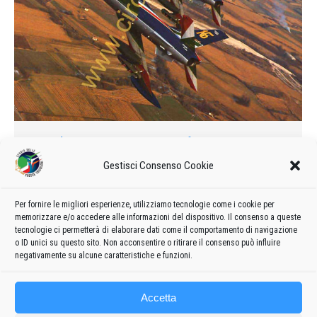
Così nasce una Freccia
Gestisci Consenso Cookie
1990
Di
admin8235
24 Dicembre 2019
1 commento
Come se fossero studenti nell’imminenza degli esami di
maturità, le Frecce Tricolori stanno preparando giorno dopo
Per fornire le migliori esperienze, utilizziamo tecnologie come i cookie per
memorizzare e/o accedere alle informazioni del dispositivo. Il consenso a queste
giorno la loro prova, che sosterranno in Francia a metà
tecnologie ci permetterà di elaborare dati come il comportamento di navigazione
maggio.
o ID unici su questo sito. Non acconsentire o ritirare il consenso può influire
negativamente su alcune caratteristiche e funzioni.
Accetta