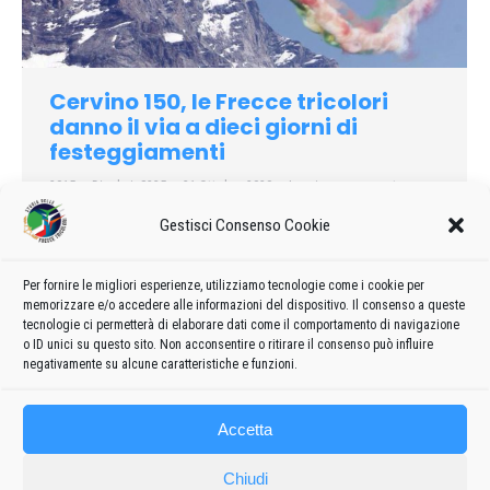
Cervino 150, le Frecce tricolori
danno il via a dieci giorni di
festeggiamenti
2015
Di
admin8235
31 Ottobre 2020
Lascia un commento
«Auguri Cervino. Oggi possiamo dirti che siamo tornati, oggi
Gestisci Consenso Cookie
Cervinia è tornata, oggi inizia il domani». Deborah
Camaschella, sindaco di Valtournenche, ha dato il via con
Per fornire le migliori esperienze, utilizziamo tecnologie come i cookie per
queste parole alle celebrazioni dei 150 anni della conquista del
memorizzare e/o accedere alle informazioni del dispositivo. Il consenso a queste
Cervino. La cerimonia è iniziata in musica alle 9,30.
tecnologie ci permetterà di elaborare dati come il comportamento di navigazione
o ID unici su questo sito. Non acconsentire o ritirare il consenso può influire
negativamente su alcune caratteristiche e funzioni.
Accetta
Chiudi