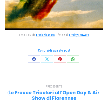
Foto 2 e 3 da
Frank Klaassen
– foto 4 di
Freddy Lauwers
Condividi questo post
Condividi
Condividi
Condividi
Condividi
su
su
su
su
Facebook
X
Pinterest
WhatsApp
Naviga
PRECEDENTE
tra
Le Frecce Tricolori all’Open Day & Air
Post
i
Show di Florennes
precedente: