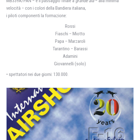
MB339A/PAN – e il passaggio finale a
grande ala
– alla minima
velocità – con i colori della Bandiera italiana,
i piloti componenti la formazione:
Rossi
Fiaschi – Miotto
Papa – Marzaroli
Tarantino – Barassi
Adamini
Giovannelli (solo)
• spettatori nei due giorni: 130.000.