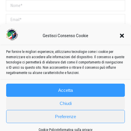
Nome *
Email *
Sito web
Gestisci Consenso Cookie
COMMENTI SUL POST
Per fornire le migliori esperienze, utilizziamo tecnologie come i cookie per
memorizzare e/o accedere alle informazioni del dispositivo. Il consenso a queste
Questo sito utilizza Akismet per ridurre lo spam.
Scopri come vengono
tecnologie ci permetterà di elaborare dati come il comportamento di navigazione
o ID unici su questo sito. Non acconsentire o ritirare il consenso può influire
elaborati i dati derivati dai commenti
.
negativamente su alcune caratteristiche e funzioni.
Accetta
Chiudi
Preferenze
Frecce
Cookie Policy
Informativa sulla privacy