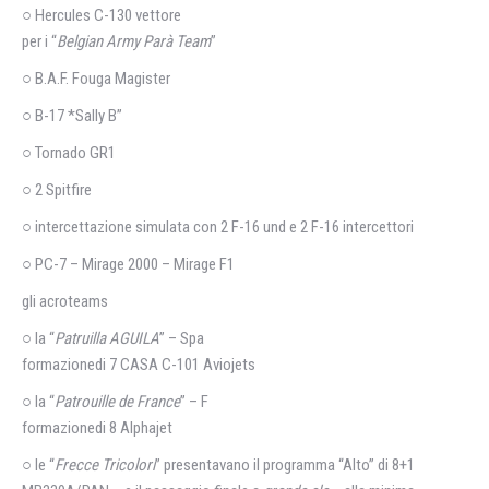
○ Hercules C-130 vettore
per i “
Belgian Army Parà Team
”
○ B.A.F. Fouga Magister
○ B-17 *Sally B”
○ Tornado GR1
○ 2 Spitfire
○ intercettazione simulata con 2 F-16 und e 2 F-16 intercettori
○ PC-7 – Mirage 2000 – Mirage F1
gli acroteams
○ la “
Patruilla AGUILA
” – Spa
formazionedi 7 CASA C-101 Aviojets
○ la “
Patrouille de France
” – F
formazionedi 8 Alphajet
○ le “
Frecce Tricolori
” presentavano il programma “Alto” di 8+1