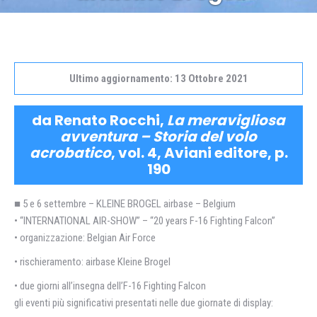
Ultimo aggiornamento: 13 Ottobre 2021
da Renato Rocchi,
La meravigliosa
avventura – Storia del volo
acrobatico
, vol. 4, Aviani editore, p.
190
■ 5 e 6 settembre – KLEINE BROGEL airbase – Belgium
• “INTERNATIONAL AIR-SHOW” – “20 years F-16 Fighting Falcon”
• organizzazione: Belgian Air Force
• rischieramento: airbase Kleine Brogel
• due giorni all’insegna dell’F-16 Fighting Falcon
gli eventi più significativi presentati nelle due giornate di display: