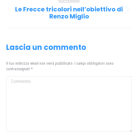
post
SUCCESSIVO
Le Frecce tricolori nell’obiettivo di
Prossimo
Renzo Miglio
post:
Lascia un commento
Il tuo indirizzo email non verrà pubblicato. I campi obbligatori sono
contrassegnati
*
Commento