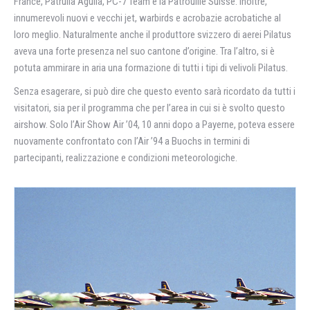
France, Patrulla Aguila, PC-7 Team e la Patrouille Suisse. Inoltre,
innumerevoli nuovi e vecchi jet, warbirds e acrobazie acrobatiche al
loro meglio. Naturalmente anche il produttore svizzero di aerei Pilatus
aveva una forte presenza nel suo cantone d’origine. Tra l’altro, si è
potuta ammirare in aria una formazione di tutti i tipi di velivoli Pilatus.
Senza esagerare, si può dire che questo evento sarà ricordato da tutti i
visitatori, sia per il programma che per l’area in cui si è svolto questo
airshow. Solo l’Air Show Air ’04, 10 anni dopo a Payerne, poteva essere
nuovamente confrontato con l’Air ’94 a Buochs ​​in termini di
partecipanti, realizzazione e condizioni meteorologiche.