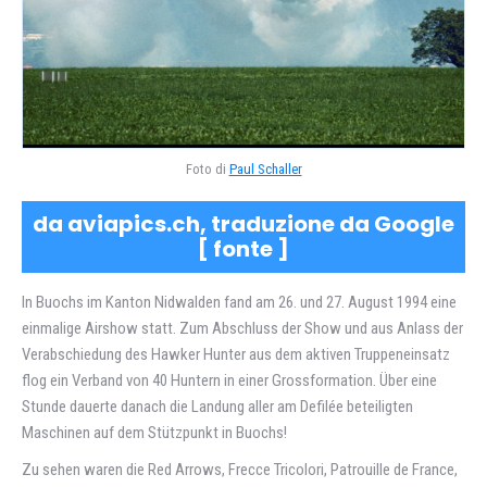
Foto di
Paul Schaller
da aviapics.ch, traduzione da Google
[
fonte
]
In Buochs im Kanton Nidwalden fand am 26. und 27. August 1994 eine
einmalige Airshow statt. Zum Abschluss der Show und aus Anlass der
Verabschiedung des Hawker Hunter aus dem aktiven Truppeneinsatz
flog ein Verband von 40 Huntern in einer Grossformation. Über eine
Stunde dauerte danach die Landung aller am Defilée beteiligten
Maschinen auf dem Stützpunkt in Buochs!
Zu sehen waren die Red Arrows, Frecce Tricolori, Patrouille de France,