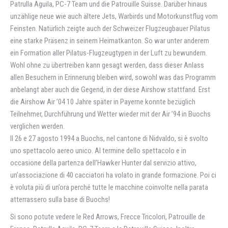
Patrulla Aguila, PC-7 Team und die Patrouille Suisse. Darüber hinaus
unzählige neue wie auch ältere Jets, Warbirds und Motorkunstflug vom
Feinsten. Natürlich zeigte auch der Schweizer Flugzeugbauer Pilatus
eine starke Präsenz in seinem Heimatkanton. So war unter anderem
ein Formation aller Pilatus-Flugzeugtypen in der Luft zu bewundern.
Wohl ohne zu übertreiben kann gesagt werden, dass dieser Anlass
allen Besuchern in Erinnerung bleiben wird, sowohl was das Programm
anbelangt aber auch die Gegend, in der diese Airshow stattfand. Erst
die Airshow Air ’04 10 Jahre später in Payerne konnte bezüglich
Teilnehmer, Durchführung und Wetter wieder mit der Air ’94 in Buochs
verglichen werden.
Il 26 e 27 agosto 1994 a Buochs, nel cantone di Nidvaldo, si è svolto
uno spettacolo aereo unico. Al termine dello spettacolo e in
occasione della partenza dell’Hawker Hunter dal servizio attivo,
un’associazione di 40 cacciatori ha volato in grande formazione. Poi ci
è voluta più di un’ora perché tutte le macchine coinvolte nella parata
atterrassero sulla base di Buochs!
Si sono potute vedere le Red Arrows, Frecce Tricolori, Patrouille de