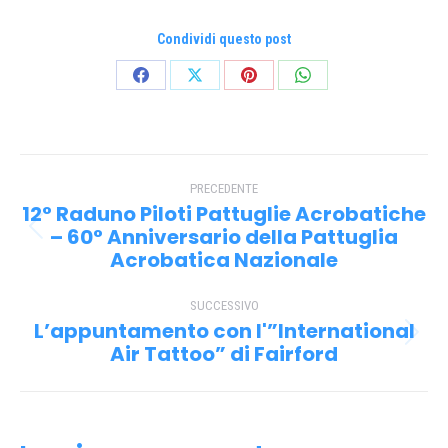
Condividi questo post
Condividi
Condividi
Condividi
Condividi
su
su
su
su
Facebook
X
Pinterest
WhatsApp
Naviga
PRECEDENTE
tra
12° Raduno Piloti Pattuglie Acrobatiche
i
– 60° Anniversario della Pattuglia
Post
Acrobatica Nazionale
precedente:
post
SUCCESSIVO
L’appuntamento con l'”International
Prossimo
Air Tattoo” di Fairford
post: