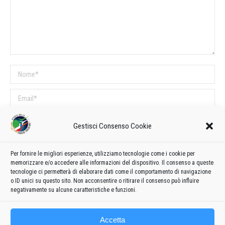
Nome *
Email *
Sito web
Gestisci Consenso Cookie
COMMENTI SUL POST
Per fornire le migliori esperienze, utilizziamo tecnologie come i cookie per
memorizzare e/o accedere alle informazioni del dispositivo. Il consenso a queste
Questo sito utilizza Akismet per ridurre lo spam.
Scopri come vengono
tecnologie ci permetterà di elaborare dati come il comportamento di navigazione
o ID unici su questo sito. Non acconsentire o ritirare il consenso può influire
elaborati i dati derivati dai commenti
.
negativamente su alcune caratteristiche e funzioni.
Accetta