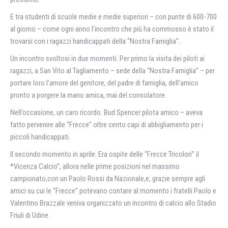
E tra studenti di scuole medie e medie superiori – con punte di 600-700
al giorno – come ogni anno l’incontro che più ha commosso è stato il
trovarsi con i ragazzi handicappati della “Nostra Famiglia”.
Un incontro svoltosi in due momenti. Per primo la visita dei piloti ai
ragazzi, a San Vito al Tagliamento – sede della “Nostra Famiglia” – per
portare loro l’amore del genitore, del padre di famiglia, dell’amico
pronto a porgere la mano amica, mai del consolatore.
Nell’occasione, un caro ricordo. Bud Spencer pilota amico – aveva
fatto pervenire alle “Frecce” oltre cento capi di abbigliamento per i
piccoli handicappati.
Il secondo momento in aprile. Era ospite delle “Frecce Tricolori” il
*Vicenza Calcio”, allora nelle prime posizioni nel massimo
campionato,con un Paolo Rossi da Nazionale,e, grazie sempre agli
amici su cui le “Frecce” potevano contare al momento i fratelli Paolo e
Valentino Brazzale veniva organizzato un incontro di calcio allo Stadio
Friuli di Udine.