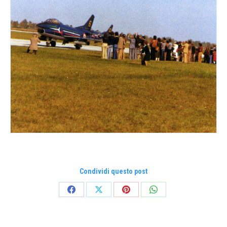
Condividi questo post
Condividi
Condividi
Condividi
Condividi
su
su
su
su