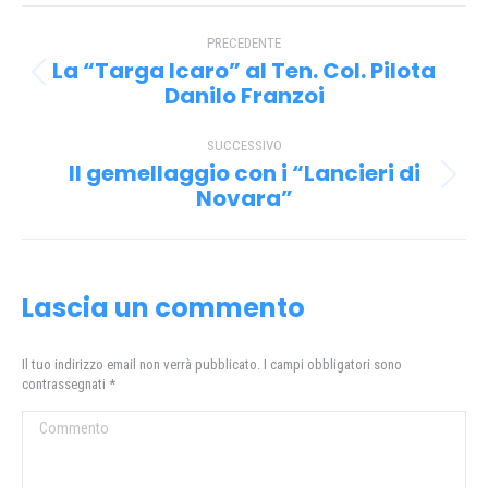
Facebook
X
Pinterest
WhatsApp
Naviga
PRECEDENTE
tra
La “Targa Icaro” al Ten. Col. Pilota
Post
i
Danilo Franzoi
precedente:
post
SUCCESSIVO
Il gemellaggio con i “Lancieri di
Prossimo
Novara”
post:
Lascia un commento
Il tuo indirizzo email non verrà pubblicato. I campi obbligatori sono
contrassegnati
*
Commento