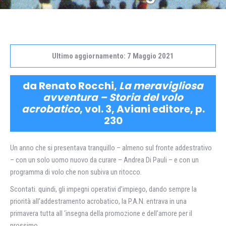
Ultimo aggiornamento: 7 Maggio 2021
da Renato Rocchi,
La meravigliosa
avventura – Storia del volo
acrobatico
, vol. 3, Aviani editore, p.
230
Un anno che si presentava tranquillo – almeno sul fronte addestrativo
– con un solo uomo nuovo da curare – Andrea Di Pauli – e con un
programma di volo che non subiva un ritocco.
Scontati. quindi, gli impegni operativi d’impiego, dando sempre la
priorità all’addestramento acrobatico, la P.A.N. entrava in una
primavera tutta all ‘insegna della promozione e dell’amore per il
prossimo.