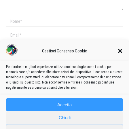
Nome *
Email *
Sito web
Gestisci Consenso Cookie
COMMENTI SUL POST
Per fornire le migliori esperienze, utilizziamo tecnologie come i cookie per
memorizzare e/o accedere alle informazioni del dispositivo. Il consenso a queste
Questo sito utilizza Akismet per ridurre lo spam.
Scopri come vengono
tecnologie ci permetterà di elaborare dati come il comportamento di navigazione
o ID unici su questo sito. Non acconsentire o ritirare il consenso può influire
elaborati i dati derivati dai commenti
.
negativamente su alcune caratteristiche e funzioni.
Accetta
Chiudi