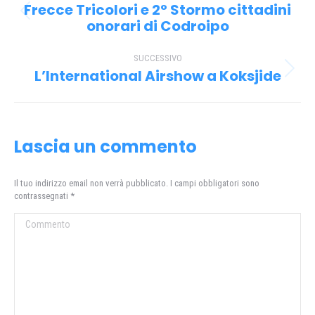
tra
Frecce Tricolori e 2° Stormo cittadini
Post
i
onorari di Codroipo
precedente:
post
SUCCESSIVO
L’International Airshow a Koksjide
Prossimo
post:
Lascia un commento
Il tuo indirizzo email non verrà pubblicato. I campi obbligatori sono
contrassegnati
*
Commento