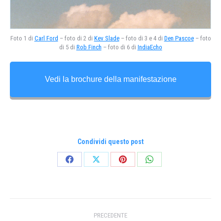
Foto 1 di
Carl Ford
– foto di 2 di
Kev Slade
– foto di 3 e 4 di
Den Pascoe
– foto
di 5 di
Rob Finch
– foto di 6 di
IndiaEcho
Vedi la brochure della manifestazione
Condividi questo post
Condividi
Condividi
Condividi
Condividi
su
su
su
su
Facebook
X
Pinterest
WhatsApp
Naviga
PRECEDENTE