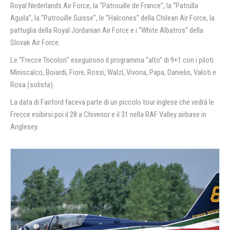
Royal Nederlands Air Force, la “Patrouille de France”, la “Patrulla
Aguila”, la “Patrouille Suisse”, le “Halcones” della Chilean Air Force, la
pattuglia della Royal Jordanian Air Force e i “White Albatros” della
Slovak Air Force.
Le “Frecce Tricolori” eseguirono il programma “alto” di 9+1 con i piloti:
Miniscalco, Boiardi, Fiore, Rossi, Walzl, Vivona, Papa, Danielis, Valoti e
Rosa (solista).
La data di Fairford faceva parte di un piccolo tour inglese che vedrà le
Frecce esibirsi poi il 28 a Chivenor e il 31 nella RAF Valley airbase in
Anglesey.