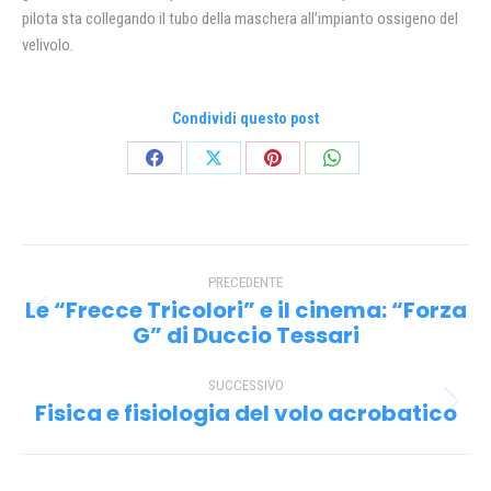
pilota sta collegando il tubo della maschera alI’impianto ossigeno del
velivolo.
Condividi questo post
Condividi
Condividi
Condividi
Condividi
su
su
su
su
Facebook
X
Pinterest
WhatsApp
Naviga
PRECEDENTE
tra
Le “Frecce Tricolori” e il cinema: “Forza
Post
i
G” di Duccio Tessari
precedente:
post
SUCCESSIVO
Fisica e fisiologia del volo acrobatico
Prossimo
post: