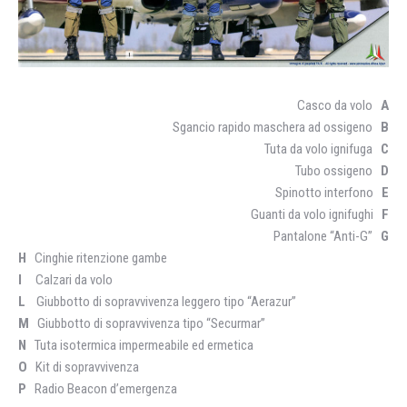
Casco da volo
A
Sgancio rapido maschera ad ossigeno
B
Tuta da volo ignifuga
C
Tubo ossigeno
D
Spinotto interfono
E
Guanti da volo ignifughi
F
Pantalone “Anti-G”
G
H
Cinghie ritenzione gambe
I
Calzari da volo
L
Giubbotto di sopravvivenza leggero tipo “Aerazur”
M
Giubbotto di sopravvivenza tipo “Securmar”
N
Tuta isotermica impermeabile ed ermetica
O
Kit di sopravvivenza
P
Radio Beacon d’emergenza