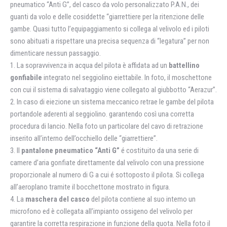
pneumatico “Anti G”, del casco da volo personalizzato P.A.N., dei
guanti da volo e delle cosiddette “giarrettiere per la ritenzione delle
gambe. Quasi tutto I’equipaggiamento si collega al velivolo ed i piloti
sono abituati a rispettare una precisa sequenza di “legatura” per non
dimenticare nessun passaggio.
1. La sopravvivenza in acqua del pilota è affidata ad un
battellino
gonfiabile
integrato nel seggiolino eiettabile. In foto, il moschettone
con cui il sistema di salvataggio viene collegato al giubbotto “Aerazur”.
2. ln caso di eiezione un sistema meccanico retrae le gambe del pilota
portandole aderenti al seggiolino. garantendo così una corretta
procedura di lancio. Nella foto un particolare del cavo di retrazione
inserito all’interno dell’occhiello delle “giarrettiere”.
3. ll
pantalone pneumatico “Anti G”
é costituito da una serie di
camere d’aria gonfiate direttamente dal velivolo con una pressione
proporzionale al numero di G a cui é sottoposto il pilota. Si collega
alI’aeropIano tramite il bocchettone mostrato in figura.
4. La
maschera del casco
del pilota contiene al suo intemo un
microfono ed è collegata all’impianto ossigeno del velivolo per
garantire la corretta respirazione in funzione della quota. Nella foto il