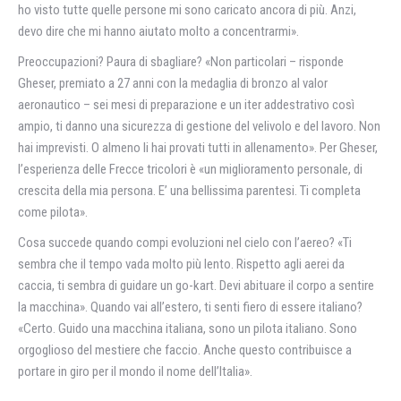
ho visto tutte quelle persone mi sono caricato ancora di più. Anzi,
devo dire che mi hanno aiutato molto a concentrarmi».
Preoccupazioni? Paura di sbagliare? «Non particolari – risponde
Gheser, premiato a 27 anni con la medaglia di bronzo al valor
aeronautico – sei mesi di preparazione e un iter addestrativo così
ampio, ti danno una sicurezza di gestione del velivolo e del lavoro. Non
hai imprevisti. O almeno li hai provati tutti in allenamento». Per Gheser,
l’esperienza delle Frecce tricolori è «un miglioramento personale, di
crescita della mia persona. E’ una bellissima parentesi. Ti completa
come pilota».
Cosa succede quando compi evoluzioni nel cielo con l’aereo? «Ti
sembra che il tempo vada molto più lento. Rispetto agli aerei da
caccia, ti sembra di guidare un go-kart. Devi abituare il corpo a sentire
la macchina». Quando vai all’estero, ti senti fiero di essere italiano?
«Certo. Guido una macchina italiana, sono un pilota italiano. Sono
orgoglioso del mestiere che faccio. Anche questo contribuisce a
portare in giro per il mondo il nome dell’Italia».