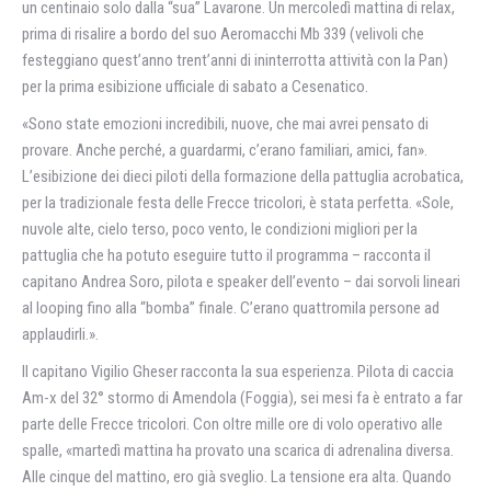
un centinaio solo dalla “sua” Lavarone. Un mercoledì mattina di relax,
prima di risalire a bordo del suo Aeromacchi Mb 339 (velivoli che
festeggiano quest’anno trent’anni di ininterrotta attività con la Pan)
per la prima esibizione ufficiale di sabato a Cesenatico.
«Sono state emozioni incredibili, nuove, che mai avrei pensato di
provare. Anche perché, a guardarmi, c’erano familiari, amici, fan».
L’esibizione dei dieci piloti della formazione della pattuglia acrobatica,
per la tradizionale festa delle Frecce tricolori, è stata perfetta. «Sole,
nuvole alte, cielo terso, poco vento, le condizioni migliori per la
pattuglia che ha potuto eseguire tutto il programma – racconta il
capitano Andrea Soro, pilota e speaker dell’evento – dai sorvoli lineari
al looping fino alla “bomba” finale. C’erano quattromila persone ad
applaudirli.».
Il capitano Vigilio Gheser racconta la sua esperienza. Pilota di caccia
Am-x del 32° stormo di Amendola (Foggia), sei mesi fa è entrato a far
parte delle Frecce tricolori. Con oltre mille ore di volo operativo alle
spalle, «martedì mattina ha provato una scarica di adrenalina diversa.
Alle cinque del mattino, ero già sveglio. La tensione era alta. Quando