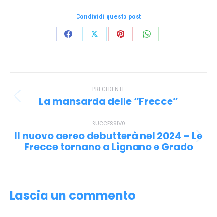
Condividi questo post
Condividi
Condividi
Condividi
Condividi
su
su
su
su
Facebook
X
Pinterest
WhatsApp
Naviga
PRECEDENTE
tra
La mansarda delle “Frecce”
Post
i
precedente:
SUCCESSIVO
post
Il nuovo aereo debutterà nel 2024 – Le
Prossimo
Frecce tornano a Lignano e Grado
post:
Lascia un commento