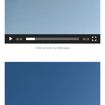
00:00
00:19
Video arrivato via Whatsapp
Video
Player