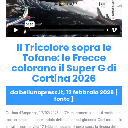
Il Tricolore sopra le
Tofane: le Frecce
colorano il Super G di
Cortina 2026
da bellunopress.it, 12 febbraio 2026 [
fonte
]
Cortina d’Ampezzo, 12/02/2026 – C’è un momento in cui il rombo dei
motori riesce a coprire il sibilo delle lamine sul ghiaccio. Quel momento
è stato oggi, giovedì 12 febbraio, quando il cielo sopra la Regina delle