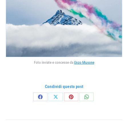
Foto inviate e concesse da
Enzo Musone
Condividi questo post
Condividi
Condividi
Condividi
Condividi
su
su
su
su
Facebook
X
Pinterest
WhatsApp
Naviga