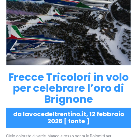
Frecce Tricolori in volo
per celebrare l’oro di
Brignone
da lavocedeltrentino.it, 12 febbraio
2026 [
fonte
]
Cielo colorato di verde, bianco e rosso sopra le Dolomiti per