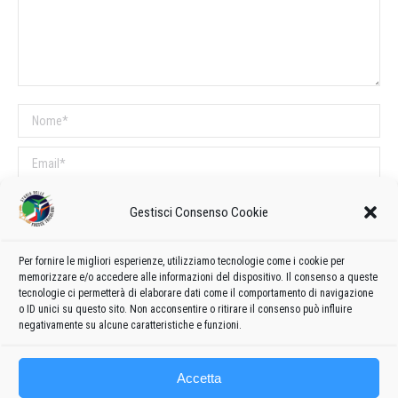
Nome *
Email *
Sito web
Gestisci Consenso Cookie
COMMENTI SUL POST
Per fornire le migliori esperienze, utilizziamo tecnologie come i cookie per
memorizzare e/o accedere alle informazioni del dispositivo. Il consenso a queste
Questo sito utilizza Akismet per ridurre lo spam.
Scopri come vengono
tecnologie ci permetterà di elaborare dati come il comportamento di navigazione
o ID unici su questo sito. Non acconsentire o ritirare il consenso può influire
elaborati i dati derivati dai commenti
.
negativamente su alcune caratteristiche e funzioni.
Accetta