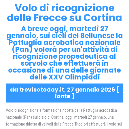
Volo di ricognizione
delle Frecce su Cortina
A breve oggi, martedì 27
gennaio, sui cieli del Bellunese la
Pattuglia acrobatica nazionale
(Pan) volerà per un'attività di
ricognizione propedeutica al
sorvolo che effettuerà in
occasione di una delle giornate
delle XXV Olimpiadi
da trevisotoday.it, 27 gennaio 2026 [
fonte
]
Volo di ricognizione a formazione ridotta della Pattuglia acrobatica
nazionale (Pan) sul cielo di Cortina: oggi, martedì 27 gennaio, una
formazione ridotta di velivoli delle Frecce Tricolori effettuerà il volo sul