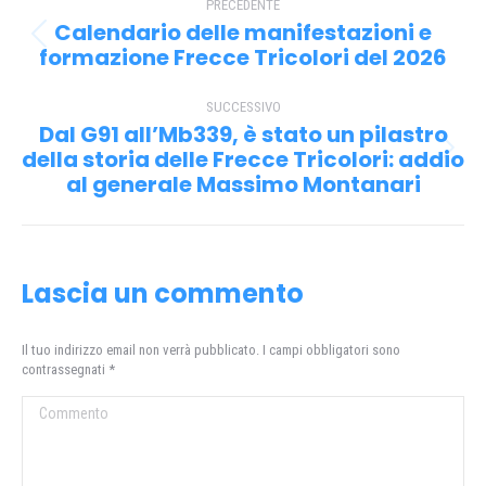
PRECEDENTE
tra
Calendario delle manifestazioni e
Post
i
formazione Frecce Tricolori del 2026
precedente:
post
SUCCESSIVO
Dal G91 all’Mb339, è stato un pilastro
della storia delle Frecce Tricolori: addio
Prossimo
al generale Massimo Montanari
post:
Lascia un commento
Il tuo indirizzo email non verrà pubblicato. I campi obbligatori sono
contrassegnati
*
Commento