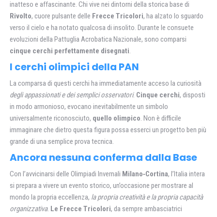
inatteso e affascinante. Chi vive nei dintorni della storica base di
Rivolto
, cuore pulsante delle
Frecce Tricolori
, ha alzato lo sguardo
verso il cielo e ha notato qualcosa di insolito. Durante le consuete
evoluzioni della Pattuglia Acrobatica Nazionale, sono comparsi
cinque cerchi perfettamente disegnati
.
I cerchi olimpici della PAN
La comparsa di questi cerchi ha immediatamente acceso la curiosità
degli appassionati e dei semplici osservatori
.
Cinque cerchi
, disposti
in modo armonioso, evocano inevitabilmente un simbolo
universalmente riconosciuto,
quello olimpico
. Non è difficile
immaginare che dietro questa figura possa esserci un progetto ben più
grande di una semplice prova tecnica.
Ancora nessuna conferma dalla Base
Con l’avvicinarsi delle Olimpiadi Invernali
Milano‑Cortina
, l’Italia intera
si prepara a vivere un evento storico, un’occasione per mostrare al
mondo la propria eccellenza,
la propria creatività e la propria capacità
organizzativa
.
Le Frecce Tricolori
, da sempre ambasciatrici