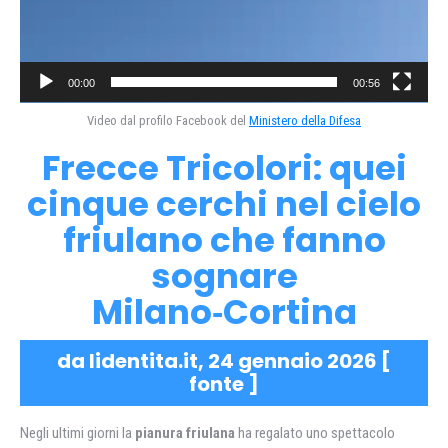
00:00
00:56
Video dal profilo Facebook del
Ministero della Difesa
Frecce Tricolori: quei
cinque cerchi nel cielo
friulano che fanno
sognare
Milano‑Cortina
da lidentita.it, 24 gennaio 2026 [
fonte
]
Negli ultimi giorni la
pianura friulana
ha regalato uno spettacolo