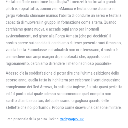
É stato difficile ricostruire la pattuglia? Lorenzetti ha trovato grandi
piloti e, soprattutto, uomini veri: «Manico e testa, come diciamo in
gergo volendo chiamare manico l’abilità di condurre un aereo e testa la
capacità di muoversi in gruppo, in formazione come a terra. Quando
cerchiamo gente nuova, e accade ogni anno per i normali
avvicendamenti, nel girare alla Forza Armata (che poi deciderà) il
nostro parere sui candidati, cerchiamo di tener presente vuoi il manico,
vuoi la testa. Fuoriclasse individualisti non ci interessano, il nostro è
un mestiere con ampi margini di pericolosità che, appunto con il
ragionamento, cerchiamo di rendere il meno rischioso possibile».
Adesso c’è la soddisfazione dl poter dire che l’ultima esibizione dello
scorso anno, quella fatta in Inghilterra per celebrare il venticinquesimo
compleanno dei Red Arrows, la pattuglia inglese, è stata quasi perfetta
ed è il punto «dal quale adesso si ricomincia in quel compito non
scritto dl ambasciatori, del quale siamo orgogliosi quanto delle
stellette che noi portiamo». Proprio come diceva una canzone militare.
Foto principale dalla pagina Flickr di
varleyroger2002