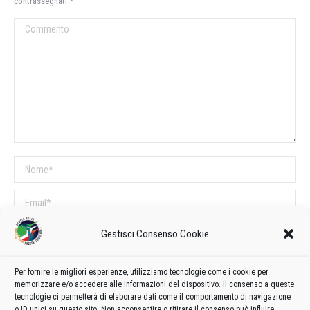
contrassegnati
*
Commento
Nome *
Email *
Sito web
Gestisci Consenso Cookie
Per fornire le migliori esperienze, utilizziamo tecnologie come i cookie per
COMMENTI SUL POST
memorizzare e/o accedere alle informazioni del dispositivo. Il consenso a queste
tecnologie ci permetterà di elaborare dati come il comportamento di navigazione
Questo sito utilizza Akismet per ridurre lo spam.
Scopri come vengono
o ID unici su questo sito. Non acconsentire o ritirare il consenso può influire