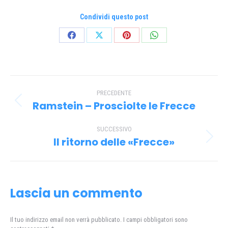
Condividi questo post
Condividi
Condividi
Condividi
Condividi
su
su
su
su
Facebook
X
Pinterest
WhatsApp
Naviga
PRECEDENTE
tra
Ramstein – Prosciolte le Frecce
Post
i
precedente:
SUCCESSIVO
post
Il ritorno delle «Frecce»
Prossimo
post:
Lascia un commento
Il tuo indirizzo email non verrà pubblicato. I campi obbligatori sono