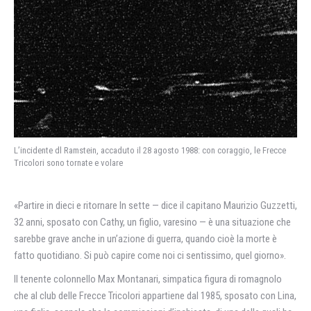
L’incidente dl Ramstein, accaduto il 28 agosto 1988: con coraggio, le Frecce
Tricolori sono tornate e volare
«Partire in dieci e ritornare In sette — dice il capitano Maurizio Guzzetti,
32 anni, sposato con Cathy, un figlio, varesino — è una situazione che
sarebbe grave anche in un’azione di guerra, quando cioè la morte è
fatto quotidiano. Si può capire come noi ci sentissimo, quel giorno».
Il tenente colonnello Max Montanari, simpatica figura di romagnolo
che al club delle Frecce Tricolori appartiene dal 1985, sposato con Lina,