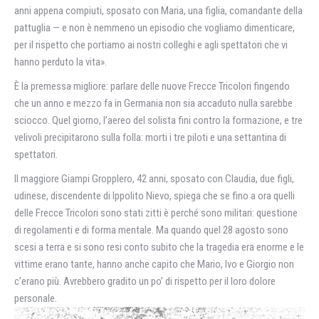
anni appena compiuti, sposato con Maria, una figlia, comandante della
pattuglia — e non è nemmeno un episodio che vogliamo dimenticare,
per il rispetto che portiamo ai nostri colleghi e agli spettatori che vi
hanno perduto la vita».
È la premessa migliore: parlare delle nuove Frecce Tricolori fingendo
che un anno e mezzo fa in Germania non sia accaduto nulla sarebbe
sciocco. Quel giorno, l’aereo del solista fini contro la formazione, e tre
velivoli precipitarono sulla folla: morti i tre piloti e una settantina di
spettatori.
Il maggiore Giampi Gropplero, 42 anni, sposato con Claudia, due figli,
udinese, discendente di Ippolito Nievo, spiega che se fino a ora quelli
delle Frecce Tricolori sono stati zitti è perché sono militari: questione
di regolamenti e di forma mentale. Ma quando quel 28 agosto sono
scesi a terra e si sono resi conto subito che la tragedia era enorme e le
vittime erano tante, hanno anche capito che Mario, Ivo e Giorgio non
c’erano più. Avrebbero gradito un po’ di rispetto per il loro dolore
personale.