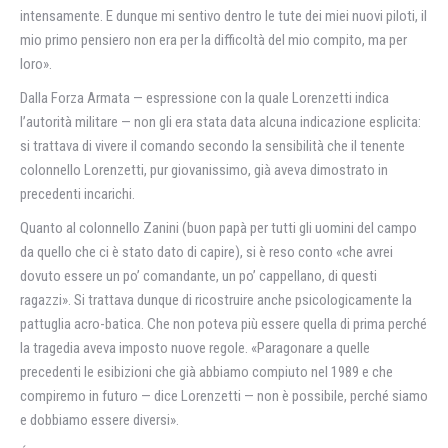
intensamente. E dunque mi sentivo dentro le tute dei miei nuovi piloti, il
mio primo pensiero non era per la difficoltà del mio compito, ma per
loro».
Dalla Forza Armata — espressione con la quale Lorenzetti indica
l’autorità militare — non gli era stata data alcuna indicazione esplicita:
si trattava di vivere il comando secondo la sensibilità che il tenente
colonnello Lorenzetti, pur giovanissimo, già aveva dimostrato in
precedenti incarichi.
Quanto al colonnello Zanini (buon papà per tutti gli uomini del campo
da quello che ci è stato dato di capire), si è reso conto «che avrei
dovuto essere un po’ comandante, un po’ cappellano, di questi
ragazzi». Si trattava dunque di ricostruire anche psicologicamente la
pattuglia acro-batica. Che non poteva più essere quella di prima perché
la tragedia aveva imposto nuove regole. «Paragonare a quelle
precedenti le esibizioni che già abbiamo compiuto nel 1989 e che
compiremo in futuro — dice Lorenzetti — non è possibile, perché siamo
e dobbiamo essere diversi».