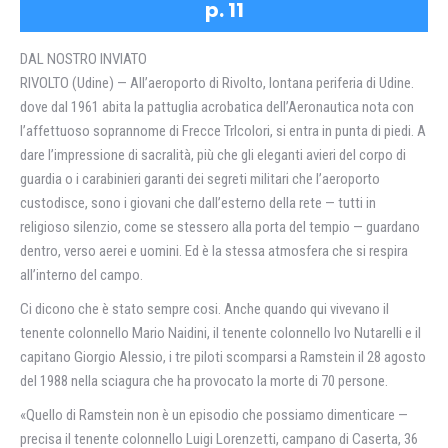
p. 11
DAL NOSTRO INVIATO
RIVOLTO (Udine) — All’aeroporto di Rivolto, lontana periferia di Udine.
dove dal 1961 abita la pattuglia acrobatica dell’Aeronautica nota con
l’affettuoso soprannome di Frecce TrIcolori, si entra in punta di piedi. A
dare l’impressione di sacralità, più che gli eleganti avieri del corpo di
guardia o i carabinieri garanti dei segreti militari che l’aeroporto
custodisce, sono i giovani che dall’esterno della rete — tutti in
religioso silenzio, come se stessero alla porta del tempio — guardano
dentro, verso aerei e uomini. Ed è la stessa atmosfera che si respira
all’interno del campo.
Ci dicono che è stato sempre cosi. Anche quando qui vivevano il
tenente colonnello Mario Naidini, il tenente colonnello Ivo Nutarelli e il
capitano Giorgio Alessio, i tre piloti scomparsi a Ramstein il 28 agosto
del 1988 nella sciagura che ha provocato la morte di 70 persone.
«Quello di Ramstein non è un episodio che possiamo dimenticare —
precisa il tenente colonnello Luigi Lorenzetti, campano di Caserta, 36