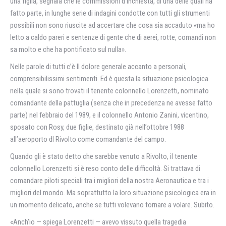
una figlia, segnala che le commissioni d’inchiesta, di una delle quali ha
fatto parte, in lunghe serie di indagini condotte con tutti gli strumenti
possibili non sono riuscite ad accertare che cosa sia accaduto «ma ho
letto a caldo pareri e sentenze di gente che di aerei, rotte, comandi non
sa molto e che ha pontificato sul nulla».
Nelle parole di tutti c’è ll dolore generale accanto a personali,
comprensibilissimi sentimenti. Ed è questa la situazione psicologica
nella quale si sono trovati il tenente colonnello Lorenzetti, nominato
comandante della pattuglia (senza che in precedenza ne avesse fatto
parte) nel febbraio del 1989, e il colonnello Antonio Zanini, vicentino,
sposato con Rosy, due figlie, destinato già nell’ottobre 1988
all’aeroporto dl Rivolto come comandante del campo.
Quando gli è stato detto che sarebbe venuto a Rivolto, il tenente
colonnello Lorenzetti si è reso conto delle difficoltà. Si trattava di
comandare piloti speciali tra i migliori della nostra Aeronautica e tra i
migliori del mondo. Ma soprattutto la loro situazione psicologica era in
un momento delicato, anche se tutti volevano tornare a volare. Subito.
«Anch’io — spiega Lorenzetti — avevo vissuto quella tragedia