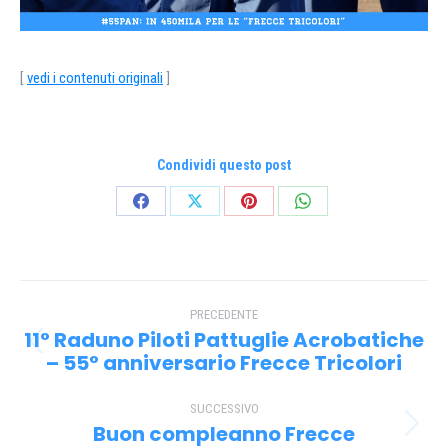
[
vedi i contenuti originali
]
Condividi questo post
Condividi
Condividi
Condividi
Condividi
su
su
su
su
Facebook
X
Pinterest
WhatsApp
Naviga
PRECEDENTE
tra
11° Raduno Piloti Pattuglie Acrobatiche
Post
i
– 55° anniversario Frecce Tricolori
precedente:
post
SUCCESSIVO
Buon compleanno Frecce
Prossimo