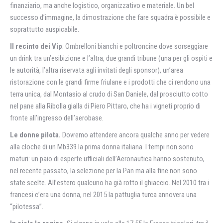
finanziario, ma anche logistico, organizzativo e materiale. Un bel
successo d’immagine, la dimostrazione che fare squadra è possibile e
soprattutto auspicabile.
Il recinto dei Vip
. Ombrelloni bianchi e poltroncine dove sorseggiare
un drink tra un’esibizione e l’altra, due grandi tribune (una per gli ospiti e
le autorità, l’altra riservata agli invitati degli sponsor), un’area
ristorazione con le grandi firme friulane e i prodotti che ci rendono una
terra unica, dal Montasio al crudo di San Daniele, dal prosciutto cotto
nel pane alla Ribolla gialla di Piero Pittaro, che ha i vigneti proprio di
fronte all’ingresso dell’aerobase.
Le donne pilota.
Dovremo attendere ancora qualche anno per vedere
alla cloche di un Mb339 la prima donna italiana. I tempi non sono
maturi: un paio di esperte ufficiali dell’Aeronautica hanno sostenuto,
nel recente passato, la selezione per la Pan ma alla fine non sono
state scelte. All’estero qualcuno ha già rotto il ghiaccio. Nel 2010 tra i
francesi c’era una donna, nel 2015 la pattuglia turca annovera una
“pilotessa”.