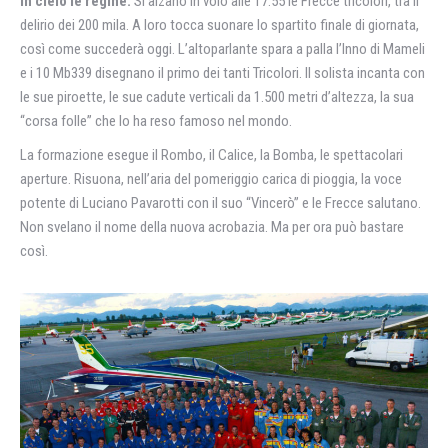
In cielo le regine.
Si alzano in volo alle 17.55 le Frecce tricolori, tra il
delirio dei 200 mila. A loro tocca suonare lo spartito finale di giornata,
così come succederà oggi. L’altoparlante spara a palla l’Inno di Mameli
e i 10 Mb339 disegnano il primo dei tanti Tricolori. Il solista incanta con
le sue piroette, le sue cadute verticali da 1.500 metri d’altezza, la sua
“corsa folle” che lo ha reso famoso nel mondo.
La formazione esegue il Rombo, il Calice, la Bomba, le spettacolari
aperture. Risuona, nell’aria del pomeriggio carica di pioggia, la voce
potente di Luciano Pavarotti con il suo “Vincerò” e le Frecce salutano.
Non svelano il nome della nuova acrobazia. Ma per ora può bastare
così.