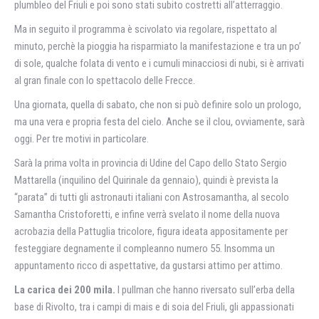
plumbleo del Friuli e poi sono stati subito costretti all’atterraggio.
Ma in seguito il programma è scivolato via regolare, rispettato al
minuto, perchè la pioggia ha risparmiato la manifestazione e tra un po’
di sole, qualche folata di vento e i cumuli minacciosi di nubi, si è arrivati
al gran finale con lo spettacolo delle Frecce.
Una giornata, quella di sabato, che non si può definire solo un prologo,
ma una vera e propria festa del cielo. Anche se il clou, ovviamente, sarà
oggi. Per tre motivi in particolare.
Sarà la prima volta in provincia di Udine del Capo dello Stato Sergio
Mattarella (inquilino del Quirinale da gennaio), quindi è prevista la
“parata” di tutti gli astronauti italiani con Astrosamantha, al secolo
Samantha Cristoforetti, e infine verrà svelato il nome della nuova
acrobazia della Pattuglia tricolore, figura ideata appositamente per
festeggiare degnamente il compleanno numero 55. Insomma un
appuntamento ricco di aspettative, da gustarsi attimo per attimo.
La carica dei 200 mila.
I pullman che hanno riversato sull’erba della
base di Rivolto, tra i campi di mais e di soia del Friuli, gli appassionati