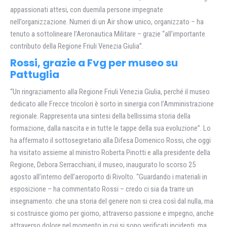
appassionati attesi, con duemila persone impegnate
nell’organizzazione. Numeri di un Air show unico, organizzato – ha
tenuto a sottolineare l’Aeronautica Militare – grazie “all’importante
contributo della Regione Friuli Venezia Giulia”.
Rossi, grazie a Fvg per museo su
Pattuglia
“Un ringraziamento alla Regione Friuli Venezia Giulia, perché il museo
dedicato alle Frecce tricolori è sorto in sinergia con l’Amministrazione
regionale. Rappresenta una sintesi della bellissima storia della
formazione, dalla nascita e in tutte le tappe della sua evoluzione”. Lo
ha affermato il sottosegretario alla Difesa Domenico Rossi, che oggi
ha visitato assieme al ministro Roberta Pinotti e alla presidente della
Regione, Debora Serracchiani, il museo, inaugurato lo scorso 25
agosto all’interno dell’aeroporto di Rivolto. “Guardando i materiali in
esposizione – ha commentato Rossi – credo ci sia da trarre un
insegnamento: che una storia del genere non si crea così dal nulla, ma
si costruisce giorno per giorno, attraverso passione e impegno, anche
attraverso dolore nel momento in cui si sono verificati incidenti, ma