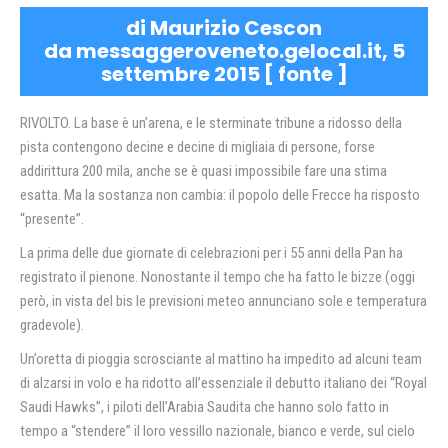
di Maurizio Cescon
da messaggeroveneto.gelocal.it, 5
settembre 2015 [
fonte
]
RIVOLTO. La base è un’arena, e le sterminate tribune a ridosso della
pista contengono decine e decine di migliaia di persone, forse
addirittura 200 mila, anche se è quasi impossibile fare una stima
esatta. Ma la sostanza non cambia: il popolo delle Frecce ha risposto
“presente”.
La prima delle due giornate di celebrazioni per i 55 anni della Pan ha
registrato il pienone. Nonostante il tempo che ha fatto le bizze (oggi
però, in vista del bis le previsioni meteo annunciano sole e temperatura
gradevole).
Un’oretta di pioggia scrosciante al mattino ha impedito ad alcuni team
di alzarsi in volo e ha ridotto all’essenziale il debutto italiano dei “Royal
Saudi Hawks”, i piloti dell’Arabia Saudita che hanno solo fatto in
tempo a “stendere” il loro vessillo nazionale, bianco e verde, sul cielo