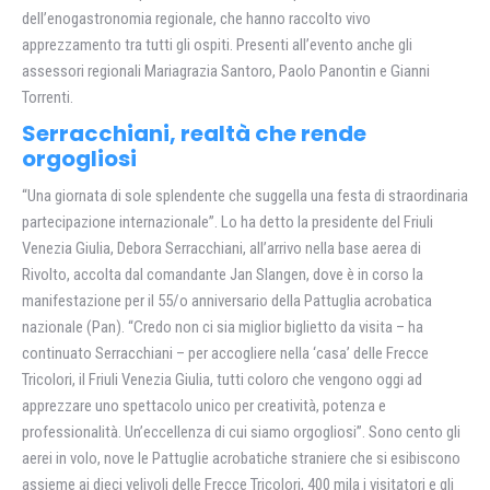
dell’enogastronomia regionale, che hanno raccolto vivo
apprezzamento tra tutti gli ospiti. Presenti all’evento anche gli
assessori regionali Mariagrazia Santoro, Paolo Panontin e Gianni
Torrenti.
Serracchiani, realtà che rende
orgogliosi
“Una giornata di sole splendente che suggella una festa di straordinaria
partecipazione internazionale”. Lo ha detto la presidente del Friuli
Venezia Giulia, Debora Serracchiani, all’arrivo nella base aerea di
Rivolto, accolta dal comandante Jan Slangen, dove è in corso la
manifestazione per il 55/o anniversario della Pattuglia acrobatica
nazionale (Pan). “Credo non ci sia miglior biglietto da visita – ha
continuato Serracchiani – per accogliere nella ‘casa’ delle Frecce
Tricolori, il Friuli Venezia Giulia, tutti coloro che vengono oggi ad
apprezzare uno spettacolo unico per creatività, potenza e
professionalità. Un’eccellenza di cui siamo orgogliosi”. Sono cento gli
aerei in volo, nove le Pattuglie acrobatiche straniere che si esibiscono
assieme ai dieci velivoli delle Frecce Tricolori, 400 mila i visitatori e gli