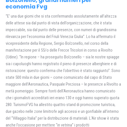
Bolzonello, grandi numeri per
economia Fvg
“E’ una due giorni che si sta confermando assolutamente all’altezza
delle attese sia dal punto di vista dell’organizzazione, che è stata
impeccabile, sia dal punto delle presenze, con numeri di grandissima
rilevanza per l’economia del Friuli Venezia Giulia”. Lo ha affermato il
vicepresidente della Regione, Sergio Bolzonello, nel corso della
manifestazione per il 55/o delle Frecce Tricolori in corso a Rivolto
(Udine). “In regione – ha proseguito Bolzonello – sia le nostre spiagge
sia i capoluoghi hanno registrato il pieno di presenze alberghiere e di
ristorazione: questo conferma che l’obiettivo è stato raggiunto”. Sono
state 500 mila in due giorni – come comunicato dal capo di Stato
maggiore dell’Aeronautica, Pasquale Preziosa – le presenze a Rivolto a
metà pomeriggio. Sempre fonti dell’Aeronautica hanno comunicato
che i giornalisti accreditati ieri erano 130 e oggi hanno superato quota
280. TurismoFVG ha allestito quattro stand di promozione turistica,
due gazebo nelle zone limitrofe agli accessi e un gonfiabile all’interno
del “Villaggio Italia” per la distribuzione di materiali. L’Air show è stata
anche l’occasione per mettere “in vetrina” i prodotti