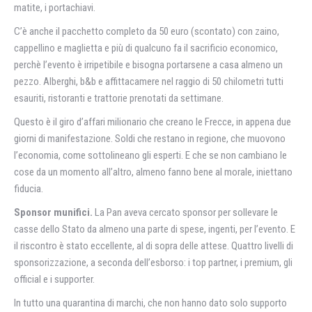
matite, i portachiavi.
C’è anche il pacchetto completo da 50 euro (scontato) con zaino,
cappellino e maglietta e più di qualcuno fa il sacrificio economico,
perchè l’evento è irripetibile e bisogna portarsene a casa almeno un
pezzo. Alberghi, b&b e affittacamere nel raggio di 50 chilometri tutti
esauriti, ristoranti e trattorie prenotati da settimane.
Questo è il giro d’affari milionario che creano le Frecce, in appena due
giorni di manifestazione. Soldi che restano in regione, che muovono
l’economia, come sottolineano gli esperti. E che se non cambiano le
cose da un momento all’altro, almeno fanno bene al morale, iniettano
fiducia.
Sponsor munifici.
La Pan aveva cercato sponsor per sollevare le
casse dello Stato da almeno una parte di spese, ingenti, per l’evento. E
il riscontro è stato eccellente, al di sopra delle attese. Quattro livelli di
sponsorizzazione, a seconda dell’esborso: i top partner, i premium, gli
official e i supporter.
In tutto una quarantina di marchi, che non hanno dato solo supporto