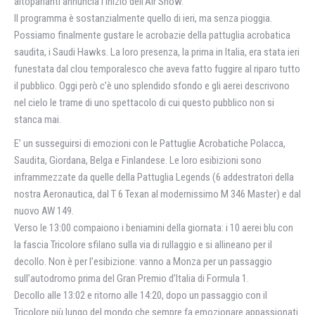
altoparlanti annuncia l’inizio dell’Air Show.
Il programma è sostanzialmente quello di ieri, ma senza pioggia.
Possiamo finalmente gustare le acrobazie della pattuglia acrobatica
saudita, i Saudi Hawks. La loro presenza, la prima in Italia, era stata ieri
funestata dal clou temporalesco che aveva fatto fuggire al riparo tutto
il pubblico. Oggi però c’è uno splendido sfondo e gli aerei descrivono
nel cielo le trame di uno spettacolo di cui questo pubblico non si
stanca mai.
E’ un susseguirsi di emozioni con le Pattuglie Acrobatiche Polacca,
Saudita, Giordana, Belga e Finlandese. Le loro esibizioni sono
inframmezzate da quelle della Pattuglia Legends (6 addestratori della
nostra Aeronautica, dal T 6 Texan al modernissimo M 346 Master) e dal
nuovo AW 149.
Verso le 13:00 compaiono i beniamini della giornata: i 10 aerei blu con
la fascia Tricolore sfilano sulla via di rullaggio e si allineano per il
decollo. Non è per l’esibizione: vanno a Monza per un passaggio
sull’autodromo prima del Gran Premio d’Italia di Formula 1.
Decollo alle 13:02 e ritorno alle 14:20, dopo un passaggio con il
Tricolore più lungo del mondo che sempre fa emozionare appassionati