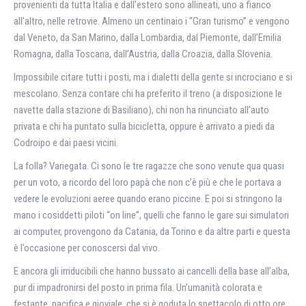
provenienti da tutta Italia e dall’estero sono allineati, uno a fianco
all’altro, nelle retrovie. Almeno un centinaio i “Gran turismo” e vengono
dal Veneto, da San Marino, dalla Lombardia, dal Piemonte, dall’Emilia
Romagna, dalla Toscana, dall’Austria, dalla Croazia, dalla Slovenia.
Impossibile citare tutti i posti, ma i dialetti della gente si incrociano e si
mescolano. Senza contare chi ha preferito il treno (a disposizione le
navette dalla stazione di Basiliano), chi non ha rinunciato all’auto
privata e chi ha puntato sulla bicicletta, oppure è arrivato a piedi da
Codroipo e dai paesi vicini.
La folla? Variegata. Ci sono le tre ragazze che sono venute qua quasi
per un voto, a ricordo del loro papà che non c’è più e che le portava a
vedere le evoluzioni aeree quando erano piccine. E poi si stringono la
mano i cosiddetti piloti “on line”, quelli che fanno le gare sui simulatori
ai computer, provengono da Catania, da Torino e da altre parti e questa
è l’occasione per conoscersi dal vivo.
E ancora gli irriducibili che hanno bussato ai cancelli della base all’alba,
pur di impadronirsi del posto in prima fila. Un’umanità colorata e
festante, pacifica e gioviale, che si è goduta lo spettacolo di otto ore,