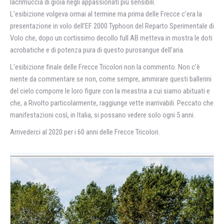
lacrimuccia di gioia negli appassionati più sensibili.
L’esibizione volgeva ormai al termine ma prima delle Frecce c’era la
presentazione in volo dell’EF 2000 Typhoon del Reparto Sperimentale di
Volo che, dopo un cortissimo decollo full AB metteva in mostra le doti
acrobatiche e di potenza pura di questo purosangue dell’aria.
L’esibizione finale delle Frecce Tricolori non la commento. Non c’è
niente da commentare se non, come sempre, ammirare questi ballerini
del cielo comporre le loro figure con la meastria a cui siamo abituati e
che, a Rivolto particolarmente, raggiunge vette inarrivabili. Peccato che
manifestazioni così, in Italia, si possano vedere solo ogni 5 anni.
Arrivederci al 2020 per i 60 anni delle Frecce Tricolori.