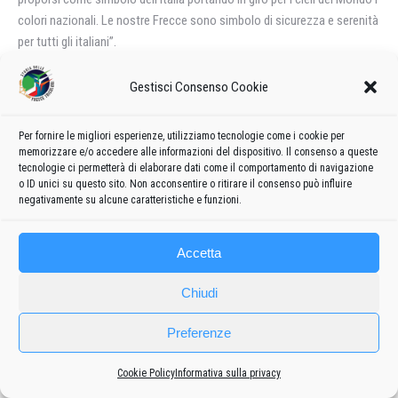
colori nazionali. Le nostre Frecce sono simbolo di sicurezza e serenità
per tutti gli italiani”.
Pinotti, grande orgoglio Forze armate
Gestisci Consenso Cookie
“Arrivando a Rivolto ho potuto constatare che questa è anzitutto una
grande festa di popolo e ciò è un motivo di grande orgoglio per le Forze
Per fornire le migliori esperienze, utilizziamo tecnologie come i cookie per
armate: sappiamo da tempo che le Frecce Tricolori sono nel cuore
memorizzare e/o accedere alle informazioni del dispositivo. Il consenso a queste
degli italiani, e oggi questa straordinaria partecipazione ne è una
tecnologie ci permetterà di elaborare dati come il comportamento di navigazione
o ID unici su questo sito. Non acconsentire o ritirare il consenso può influire
conferma”. Lo ha affermato il ministro della Difesa, Roberta Pinotti,
negativamente su alcune caratteristiche e funzioni.
accolta alla base di Rivolto dalla presidente del Friuli Venezia Giulia,
Debora Serracchiani, e dai vertici dello Stato maggiore delle Forze
armate per assistere alla manifestazioni del 55/o anniversario delle
Accetta
Frecce tricolori. “Tutto quanto possiamo vedere oggi è frutto
Chiudi
dell’organizzazione delle Forze armate e dell’Aeronautica militare, al
servizio del Paese”, ha continuato Pinotti rimarcando che “a monte c’è
Preferenze
un lavoro quotidiano spesso oscuro, ma che poi consente di emergere
alla luce del sole in giornate come questa, in cui possiamo apprezzare
Cookie Policy
Informativa sulla privacy
la tecnologia, l’innovazione, il brivido, la velocità, la determinazione e la