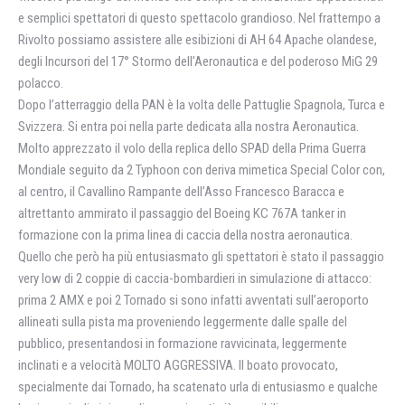
e semplici spettatori di questo spettacolo grandioso. Nel frattempo a
Rivolto possiamo assistere alle esibizioni di AH 64 Apache olandese,
degli Incursori del 17° Stormo dell’Aeronautica e del poderoso MiG 29
polacco.
Dopo l’atterraggio della PAN è la volta delle Pattuglie Spagnola, Turca e
Svizzera. Si entra poi nella parte dedicata alla nostra Aeronautica.
Molto apprezzato il volo della replica dello SPAD della Prima Guerra
Mondiale seguito da 2 Typhoon con deriva mimetica Special Color con,
al centro, il Cavallino Rampante dell’Asso Francesco Baracca e
altrettanto ammirato il passaggio del Boeing KC 767A tanker in
formazione con la prima linea di caccia della nostra aeronautica.
Quello che però ha più entusiasmato gli spettatori è stato il passaggio
very low di 2 coppie di caccia-bombardieri in simulazione di attacco:
prima 2 AMX e poi 2 Tornado si sono infatti avventati sull’aeroporto
allineati sulla pista ma proveniendo leggermente dalle spalle del
pubblico, presentandosi in formazione ravvicinata, leggermente
inclinati e a velocità MOLTO AGGRESSIVA. Il boato provocato,
specialmente dai Tornado, ha scatenato urla di entusiasmo e qualche