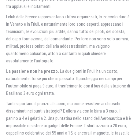
tra applausi e incitamenti.
I club delle Frecce rappresentano i tifosi organizzati, lo zoccolo duro è
in Veneto e in Friuli, e naturalmente loro sono esperti, apprezzano i
tecnicismi, le evoluzioni più ardite, sanno tutto dei piloti, del solista,
del capo formazione, del comandante. Per loro non sono solo uomini,
militari, professionisti dell’aria addestratissimi, ma valgono
quantomeno calciatori, attori o cantanti ai quali chiedere
assolutamente l’autografo.
La passione non ha prezzo.
La due giorni in Friuli ha un costo,
naturalmente, forse più che in passato. Il parcheggio nei campi per
l’automobile si paga 9 euro, il trasferimento con il bus dalla stazione di
Basiliano 3 euro ogni tratta.
Tanti si portano il pranzo al sacco, ma come resistere ai chioschi
disseminati nei punti strategici? E allora via con la birra a 3 euro, il
panino a 4 e i gelati a 2. Una puntatina nello stand dell’Aeronautica e lì è
impossibile resistere ai gadget delle Frecce. T-shirt azzurra a 20 euro,
cappellino celebrativo dei 55 anni a 15, e ancora il magnete, le tazze, le