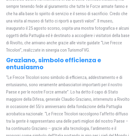
sempre tenendo fede al giuramento che tutte le Forze armate fanno e
che ha alla base lo spirito di servizio e il senso di sacrificio. Credo che
una visita al museo di fatto ci riporti a questi valori”. Il museo,
inaugurato il 25 agosto scorso, ospita una mostra fotografica e alcuni
oggetti della Pattuglia ed è destinato a accogliere i visitatori della base
di Rivolto, che arrivano anche grazie alle visite guidate “Live Frecce
Tricolori”, realizzate in sinergia con TurismoFVG.
Graziano, simbolo efficienza e
entusiasmo
“Le Frecce Tricolori sono simbolo di efficienza, addestramento e di
entusiasmo, sono veramente ambasciatori importanti per il nostro
Paese e per le nostre Forze armate”. Lo ha detto il capo di Stato
maggiore della Difesa, generale Claudio Graziano, intervenuto a Rivolto
in occasione del 55/o anniversario della fondazione della Pattuglia
acrobatica nazionale. “Le Frecce Tricolori raccolgono l’affetto diffuso
tra la gente è rappresentano una delle parti migliori del nostro Paese –
ha continuato Graziano – grazie alla tecnologia, l’ardimento e il
proporsi come simbolo dell’Italia portando in giro per i cieli del Mondo i