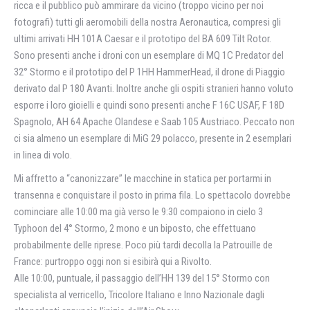
ricca e il pubblico può ammirare da vicino (troppo vicino per noi
fotografi) tutti gli aeromobili della nostra Aeronautica, compresi gli
ultimi arrivati HH 101A Caesar e il prototipo del BA 609 Tilt Rotor.
Sono presenti anche i droni con un esemplare di MQ 1C Predator del
32° Stormo e il prototipo del P 1HH HammerHead, il drone di Piaggio
derivato dal P 180 Avanti. Inoltre anche gli ospiti stranieri hanno voluto
esporre i loro gioielli e quindi sono presenti anche F 16C USAF, F 18D
Spagnolo, AH 64 Apache Olandese e Saab 105 Austriaco. Peccato non
ci sia almeno un esemplare di MiG 29 polacco, presente in 2 esemplari
in linea di volo.
Mi affretto a “canonizzare” le macchine in statica per portarmi in
transenna e conquistare il posto in prima fila. Lo spettacolo dovrebbe
cominciare alle 10:00 ma già verso le 9:30 compaiono in cielo 3
Typhoon del 4° Stormo, 2 mono e un biposto, che effettuano
probabilmente delle riprese. Poco più tardi decolla la Patrouille de
France: purtroppo oggi non si esibirà qui a Rivolto.
Alle 10:00, puntuale, il passaggio dell’HH 139 del 15° Stormo con
specialista al verricello, Tricolore Italiano e Inno Nazionale dagli