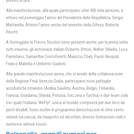
presenza rara.
Alla manifestazione, alla quale partecipano oltre 400 mila persone, è
atteso nel pomeriggio l’arrivo del Presidente della Repubblica, Sergio
Mattarella. Atteso l’arrivo anche del ministro della Difesa, Roberta
Pinotti.
A festeggiare le Frecce Tricolori sono presenti anche, per la prima volta
tutti insieme, gli astronauti italiani Roberto Vittori, Walter Villadei, Luca
Parmitano, Samantha Cristoforetti, Maurizio Cheli, Paolo Nespoli,
Franco Malerba e Umberto Guidoni.
Alla grande manifestazione aerea, che si avvale della collaborazione
della Regione Friuli Venezia Giulia, partecipano nove pattuglie
acrobatiche straniere (Arabia Saudita, Austria, Belgio, Finlandia,
Francia, Giordania, Olanda, Polonia, Svizzera e Turchia) e due team civili
tra i quali l’italiana ‘WeFly!’, unica al mondo composta per due terzi da
piloti disabili. Sono inoltre in programma dimostrazioni di oltre cento
velivoli tra caccia, da trasporto ed elicotteri, diverse formazioni civili e
numerosi velivoli storici.