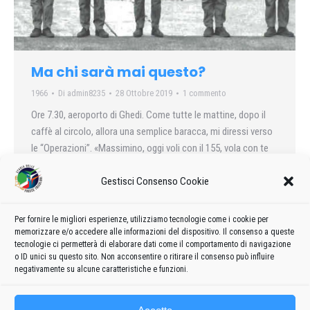
Ma chi sarà mai questo?
1966
Di
admin8235
28 Ottobre 2019
1 commento
Ore 7.30, aeroporto di Ghedi. Come tutte le mattine, dopo il
caffè al circolo, allora una semplice baracca, mi diressi verso
le “Operazioni”. «Massimino, oggi voli con il 155, vola con te
un colonnello», mi dissero. «Che palle! – pensai – il solito
Gestisci Consenso Cookie
colonnello dello Stato Maggiore che viene a fare le sei ore e a
cambiar aria…».
Per fornire le migliori esperienze, utilizziamo tecnologie come i cookie per
memorizzare e/o accedere alle informazioni del dispositivo. Il consenso a queste
tecnologie ci permetterà di elaborare dati come il comportamento di navigazione
o ID unici su questo sito. Non acconsentire o ritirare il consenso può influire
←
1
2
negativamente su alcune caratteristiche e funzioni.