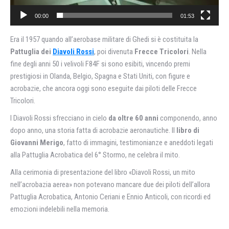
00:00
01:53
Era il 1957 quando all’aerobase militare di Ghedi si è costituita la
Pattuglia dei
Diavoli Rossi
, poi divenuta
Frecce Tricolori
. Nella
fine degli anni 50 i velivoli F84F si sono esibiti, vincendo premi
prestigiosi in Olanda, Belgio, Spagna e Stati Uniti, con figure e
acrobazie, che ancora oggi sono eseguite dai piloti delle Frecce
Tricolori.
I Diavoli Rossi sfrecciano in cielo
da oltre 60 anni
componendo, anno
dopo anno, una storia fatta di acrobazie aeronautiche. Il
libro di
Giovanni Merigo
, fatto di immagini, testimonianze e aneddoti legati
alla Pattuglia Acrobatica del 6° Stormo, ne celebra il mito.
Alla cerimonia di presentazione del libro «Diavoli Rossi, un mito
nell’acrobazia aerea» non potevano mancare due dei piloti dell’allora
Pattuglia Acrobatica, Antonio Ceriani e Ennio Anticoli, con ricordi ed
emozioni indelebili nella memoria.