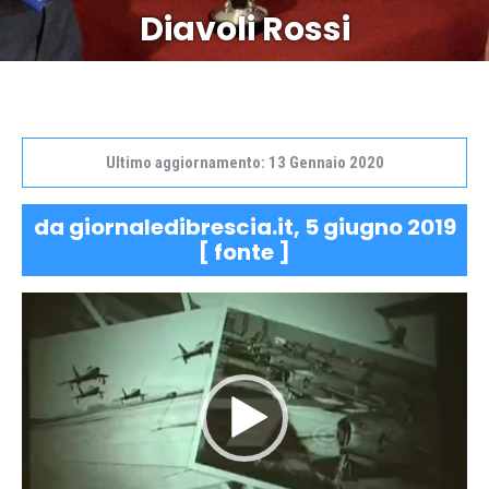
Diavoli Rossi
Ultimo aggiornamento: 13 Gennaio 2020
da giornaledibrescia.it, 5 giugno 2019
[
fonte
]
Video
Player