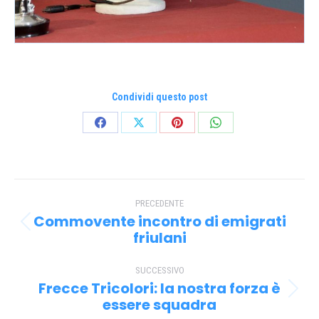
Condividi questo post
Condividi
Condividi
Condividi
Condividi
su
su
su
su
Facebook
X
Pinterest
WhatsApp
Naviga
PRECEDENTE
tra
Commovente incontro di emigrati
Post
i
friulani
precedente:
post
SUCCESSIVO
Frecce Tricolori: la nostra forza è
Prossimo
essere squadra
post: