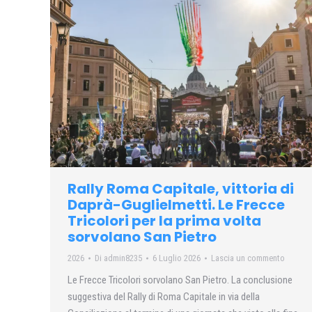
Rally Roma Capitale, vittoria di
Daprà-Guglielmetti. Le Frecce
Tricolori per la prima volta
sorvolano San Pietro
2026
Di
admin8235
6 Luglio 2026
Lascia un commento
Le Frecce Tricolori sorvolano San Pietro. La conclusione
suggestiva del Rally di Roma Capitale in via della