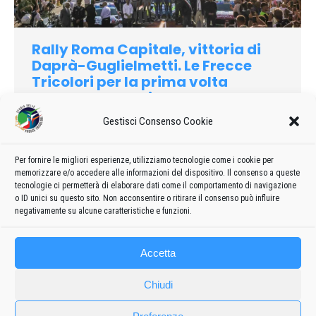
Rally Roma Capitale, vittoria di
Daprà-Guglielmetti. Le Frecce
Tricolori per la prima volta
sorvolano San Pietro
2026
Di
admin8235
6 Luglio 2026
Lascia un commento
Gestisci Consenso Cookie
Le Frecce Tricolori sorvolano San Pietro. La conclusione
suggestiva del Rally di Roma Capitale in via della
Per fornire le migliori esperienze, utilizziamo tecnologie come i cookie per
memorizzare e/o accedere alle informazioni del dispositivo. Il consenso a queste
Conciliazione al termine di una giornata che visto alla fine il
tecnologie ci permetterà di elaborare dati come il comportamento di navigazione
successo di Roberto Daprà e Luca Guglielmetti
o ID unici su questo sito. Non acconsentire o ritirare il consenso può influire
negativamente su alcune caratteristiche e funzioni.
Accetta
Chiudi