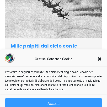
Mille palpiti dal cielo con le
«Frecce Tricolori»
Gestisci Consenso Cookie
1974
Di
admin8235
2 Aprile 2024
Lascia un commento
L’Aero Club Gorizia celebrerà oggi il venticinquesirno
anniversario della sua ricostituzione, con un’intera giornata
Per fornire le migliori esperienze, utilizziamo tecnologie come i cookie per
memorizzare e/o accedere alle informazioni del dispositivo. Il consenso a queste
aviatoria che avrà luogo nella degna cornice dell’aeroporto
tecnologie ci permetterà di elaborare dati come il comportamento di navigazione
«Duca d’Aosta» di via Trieste.
o ID unici su questo sito. Non acconsentire o ritirare il consenso può influire
negativamente su alcune caratteristiche e funzioni.
Accetta