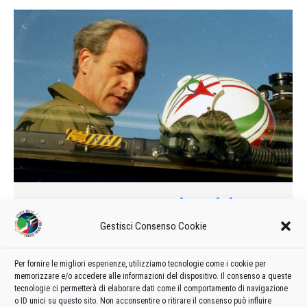
Un colonnello contro i vertici
1991
Di
admin8235
16 Agosto 2021
Lascia un commento
Gestisci Consenso Cookie
n colonnello della «Frecce tricolori» contro i vertici
dell’Aeronautica militare. Su questa vertenza dovranno
Per fornire le migliori esperienze, utilizziamo tecnologie come i cookie per
memorizzare e/o accedere alle informazioni del dispositivo. Il consenso a queste
pronunciarsi nei primi giorni di ottobre i giudici del Tribunale
tecnologie ci permetterà di elaborare dati come il comportamento di navigazione
amministrativo regionale.
o ID unici su questo sito. Non acconsentire o ritirare il consenso può influire