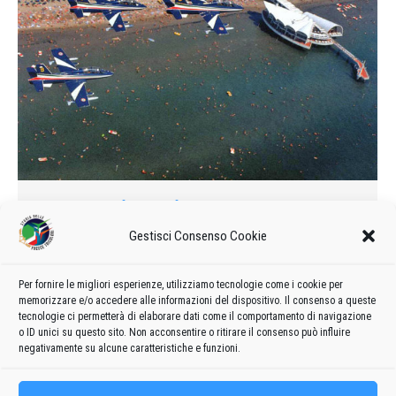
Frecce tricolori, annullata
l’esibizione
Gestisci Consenso Cookie
1993
Di
admin8235
10 Luglio 2020
Lascia un commento
La guerra nell’ex Jugoslavia allunga la sua inquietante ombra
Per fornire le migliori esperienze, utilizziamo tecnologie come i cookie per
memorizzare e/o accedere alle informazioni del dispositivo. Il consenso a queste
fino alle nostre spiagge. A Lignano è scattato l’allarme
tecnologie ci permetterà di elaborare dati come il comportamento di navigazione
terrorismo.
o ID unici su questo sito. Non acconsentire o ritirare il consenso può influire
negativamente su alcune caratteristiche e funzioni.