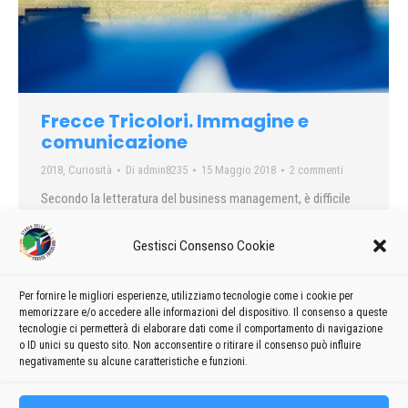
Frecce Tricolori. Immagine e
comunicazione
2018
,
Curiosità
Di
admin8235
15 Maggio 2018
2 commenti
Secondo la letteratura del business management, è difficile
separare le attività e le operazioni delle imprese dalle
strategie di comunicazione che utilizzano. Inoltre, al giorno
Gestisci Consenso Cookie
d’oggi, è generalmente accettato che i vantaggi competitivi di
un’azienda dipendono largamente da una gestione strategica
Per fornire le migliori esperienze, utilizziamo tecnologie come i cookie per
delle relazioni con gli stakeholders nonché da un corretto
memorizzare e/o accedere alle informazioni del dispositivo. Il consenso a queste
utilizzo della propria identità e dei propri valori aziendali…
tecnologie ci permetterà di elaborare dati come il comportamento di navigazione
o ID unici su questo sito. Non acconsentire o ritirare il consenso può influire
negativamente su alcune caratteristiche e funzioni.