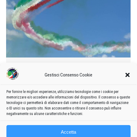
Cos’è la turbolenza di scia
Gestisci Consenso Cookie
Curiosità
Di
admin8235
10 Novembre 2023
Lascia un commento
Perchè le Frecce Tricolori decollano in due sezioni? Perchè
Per fornire le migliori esperienze, utilizziamo tecnologie come i cookie per
memorizzare e/o accedere alle informazioni del dispositivo. Il consenso a queste
quando sono in formazione in volo non stanno tutti sullo
tecnologie ci permetterà di elaborare dati come il comportamento di navigazione
stesso piano?
o ID unici su questo sito. Non acconsentire o ritirare il consenso può influire
negativamente su alcune caratteristiche e funzioni.
Accetta